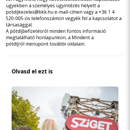
ügyekben a személyes ügyintézés helyett a
potdijkezeles@bkk.hu
e-mail-címen vagy a +36 1 4
520-005-ös telefonszámon vegyék fel a kapcsolatot a
társasággal.
A pótdíjbefizetésről minden fontos információ
megtalálható honlapunkon, a
Mindent a
pótdíjról
menüpont további oldalain.
Olvasd el ezt is