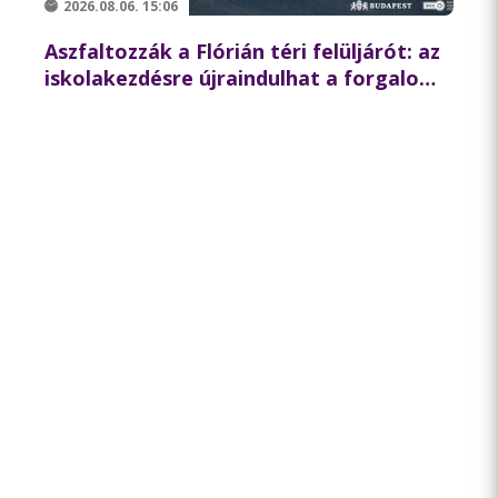
2026.08.06. 15:06
Aszfaltozzák a Flórián téri felüljárót: az
iskolakezdésre újraindulhat a forgalom
az északi hídon