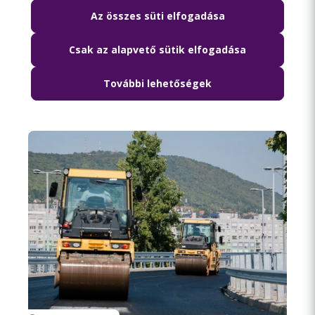
Az összes süti elfogadása
2026.08.06. 18:15
Csak az alapvető sütik elfogadása
Lezárják péntek hajnalban a Szabadság
híd környékét
További lehetőségek