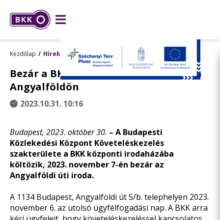
Kezdőlap
Hírek
Bezár a BKK követeléskezelési irodája
Angyalföldön
2023.10.31. 10:16
Budapest, 2023. október 30.
–
A Budapesti
Közlekedési Központ Követeléskezelés
szakterülete a BKK központi irodaházába
költözik, 2023. november 7-én bezár az
Angyalföldi úti iroda.
A 1134 Budapest, Angyalföldi út 5/b. telephelyen 2023.
november 6. az utolsó ügyfélfogadási nap. A BKK arra
kéri ügyfeleit, hogy követeléskezeléssel kapcsolatos