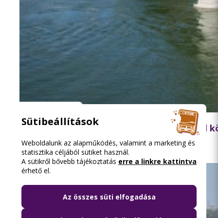
2026.08.06. 18:15
Sütibeállítások
Lezárják péntek hajnalban a Szabadság híd 
Weboldalunk az alapműködés, valamint a marketing és
statisztika céljából sütiket használ.
A sütikről bővebb tájékoztatás
erre a linkre kattintva
érhető el.
Az összes süti elfogadása