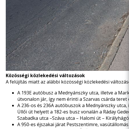
Közösségi közlekedési változások
A felújítás miatt az alábbi közösségi közlekedési változás
A 193E autóbusz a Mednyánszky utca, illetve a Marke
útvonalon jár, így nem érinti a Szarvas csárda teret
A 236-os és 236A autóbuszok a Mednyánszky utca, ill
Üllői út helyett a 182-es busz vonalán a Ráday Gedeo
Szabadka utca –Száva utca – Halomi út – Királyhág
A 950-es éjszakai járat Pestszentimre, vasútállomás 