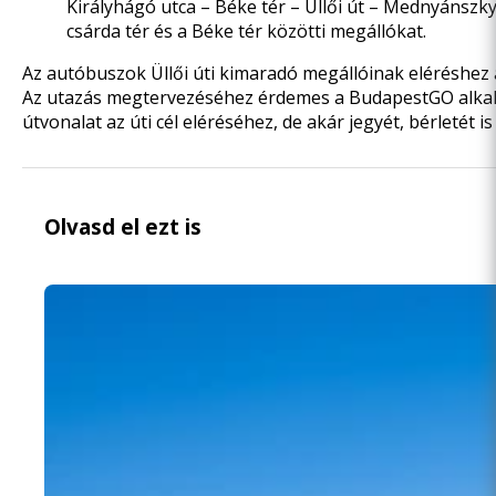
Királyhágó utca – Béke tér – Üllői út – Mednyánszky 
csárda tér és a Béke tér közötti megállókat.
Az autóbuszok Üllői úti kimaradó megállóinak eléréshez a
Az utazás megtervezéséhez érdemes
a BudapestGO alka
útvonalat az úti cél eléréséhez, de akár jegyét, bérletét 
Olvasd el ezt is