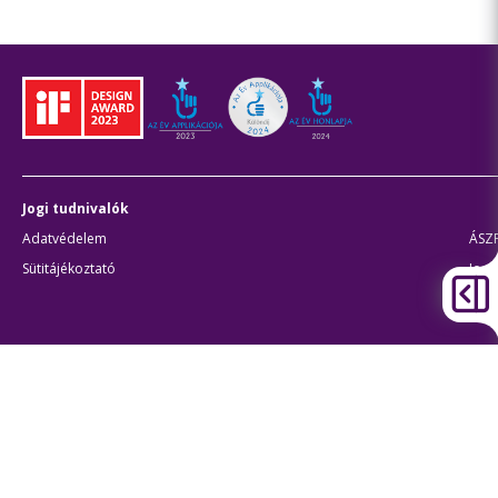
Jogi tudnivalók
Adatvédelem
ÁSZ
Sütitájékoztató
Jogi
Átláthatóság
Akadálymentes beállítások