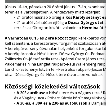
Június 16-án, pénteken 20 órától június 17-én, szombato
terén és a Városligetben. A rendezvény miatt lezárják:
•
21 órától másnap 6 óráig
a Kós Károly sétányt é
•
21 órától várhatóan éjfélig
a Dózsa György utat
tere és az Oktogon között, valamint a
Hermina út
A várhatóan 00:15 és 2 óra között
zajló kerékpáros vo
kell számítani, a keresztirányú forgalmat szakaszosan át
A kerékpárverseny útvonalán helyenként forgalomkorlát
A kerékpárosok a Hősök tere–Dózsa György út–Podmanicz
Zsilinszky út–József Attila utca–Apáczai Csere János ut
Valdemar és Nina Langlet rakpart–Raul Wallenberg rakp
Lánchíd–Széchenyi István tér–Pesti alsó rakpart–Jászai
utca–Dózsa György út–Hősök tere útvonalon vonulnak.
Közösségi közlekedési változások
•
A 20E autóbusz
a Hősök tere és a Vágány utca / R
és a Vágány utca / Róbert Károly körút megállóhely
•
A 30-as, a 30A és a 230-as autóbuszok
a Damjanic