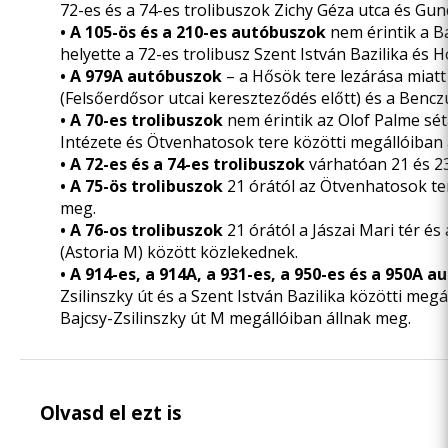
72-es és a 74-es trolibuszok Zichy Géza utca és Gun
•
A 105-ös és a 210-es autóbuszok
nem érintik a Ba
helyette a 72-es trolibusz Szent István Bazilika és
•
A 979A autóbuszok
– a Hősök tere lezárása miat
(Felsőerdősor utcai kereszteződés előtt) és a Bencz
•
A 70-es trolibuszok
nem érintik az Olof Palme sét
Intézete és Ötvenhatosok tere közötti megállóiban 
• A 72-es és a 74-es trolibuszok
várhatóan 21 és 23
•
A 75-ös trolibuszok
21 órától az Ötvenhatosok ter
meg.
•
A 76-os trolibuszok
21 órától a Jászai Mari tér és
(Astoria M) között közlekednek.
•
A 914-es, a 914A, a 931-es, a 950-es és a 950A 
Zsilinszky út és a Szent István Bazilika közötti me
Bajcsy-Zsilinszky út M
megállóiban állnak meg.
Olvasd el ezt is