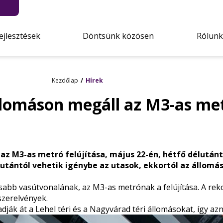
ejlesztések
Döntsünk közösen
Rólunk
Kezdőlap
Hírek
llomáson megáll az M3-as me
 az M3-as metró felújítása, május 22-én, hétfő délután
lutántól vehetik igénybe az utasok, ekkortól az állomá
abb vasútvonalának, az M3-as metrónak a felújítása. A reko
 szerelvények.
 adják át a Lehel téri és a Nagyvárad téri állomásokat, így