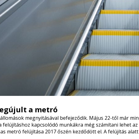
megújult a metró
r állomások megnyitásával befejeződik. Május 22-től már mi
a felújításhoz kapcsolódó munkákra még számítani lehet az
etró felújítása 2017 őszén kezdődött el. A felújítás alatt 