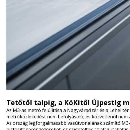
Tetőtől talpig, a KöKitől Újpestig 
Az M3-as metró felújítása a Nagyvárad tér és a Lehel té
metróközlekedést nem befolyásoló, és közvetlenül nem 
Az ország legforgalmasabb vasútvonalának számító M3-as m
biztosítóberendezéseket, és szigetelték az alagutakat is.