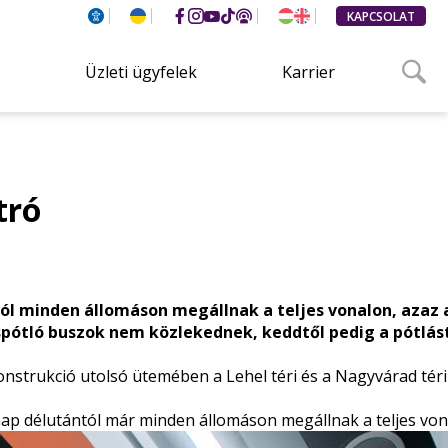
KAPCSOLAT
Üzleti ügyfelek
Karrier
tró
tól minden állomáson megállnak a teljes vonalon, azaz
spótló buszok nem közlekednek, keddtől pedig a pótlást 
nstrukció utolsó ütemében a Lehel téri és a Nagyvárad téri 
 aznap délutántól már minden állomáson megállnak a teljes v