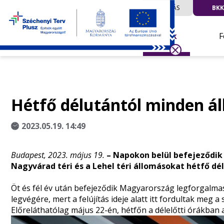
UTAZÁS
BKK
Hírek
F
Hétfő délutántól minden á
2023.05.19. 14:49
Budapest, 2023. május 19.
– Napokon belül befejeződik
Nagyvárad téri és a Lehel téri állomásokat hétfő dé
Öt és fél év után befejeződik Magyarország legforgalmas
legvégére, mert a felújítás ideje alatt itt fordultak meg a
Előreláthatólag május 22-én, hétfőn a délelőtti órákban