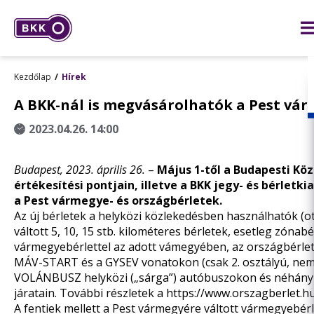
Kezdőlap
Hírek
A BKK-nál is megvásárolhatók a Pest vár
2023.04.26. 14:00
Budapest, 2023. április 26.
–
Május 1-től a Budapesti Kö
értékesítési pontjain, illetve a BKK jegy- és bérle
a Pest vármegye- és országbérletek.
Az új bérletek a helyközi közlekedésben használhatók (ot
váltott 5, 10, 15 stb. kilométeres bérletek, esetleg zónab
vármegyebérlettel az adott vámegyében, az országbérlett
MÁV-START és a GYSEV vonatokon (csak 2. osztályú, nem 
VOLÁNBUSZ helyközi („sárga”) autóbuszokon és néhány 
járatain. További részletek a
https://www.orszagberlet.h
A fentiek mellett a Pest vármegyére váltott vármegyebér