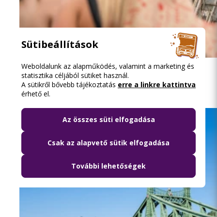
Sütibeállítások
2026.08.08. 13:16
Weboldalunk az alapműködés, valamint a marketing és
Közösségi közlekedéssel a Szigetre
statisztika céljából sütiket használ.
A sütikről bővebb tájékoztatás
erre a linkre kattintva
érhető el.
Az összes süti elfogadása
Csak az alapvető sütik elfogadása
További lehetőségek