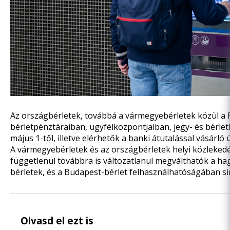
Az országbérletek, továbbá a vármegyebérletek közül a
bérletpénztáraiban, ügyfélközpontjaiban, jegy- és bérl
május 1-től, illetve elérhetők a banki átutalással vásárló 
A vármegyebérletek és az országbérletek helyi közleke
függetlenül továbbra is változatlanul megválthatók a h
bérletek, és a Budapest-bérlet felhasználhatóságában sin
Olvasd el ezt is