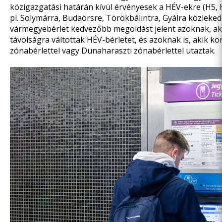
közigazgatási határán kívül érvényesek a HÉV-ekre (H5, 
pl. Solymárra, Budaörsre, Törökbálintra, Gyálra közleked
vármegyebérlet kedvezőbb megoldást jelent azoknak, ak
távolságra váltottak HÉV-bérletet, és azoknak is, akik kö
zónabérlettel vagy Dunaharaszti zónabérlettel utaztak.