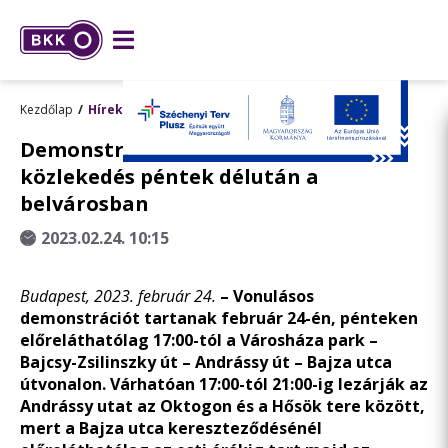
Kezdőlap
Hírek
Demonstráció miatt változik a
közlekedés péntek délután a
belvárosban
2023.02.24. 10:15
Budapest, 2023. február 24.
–
Vonulásos
demonstrációt tartanak február 24-én, pénteken
előreláthatólag 17:00-tól a Városháza park –
Bajcsy-Zsilinszky út – Andrássy út – Bajza utca
útvonalon. Várhatóan 17:00-tól 21:00-ig lezárják az
Andrássy utat az Oktogon és a Hősök tere között,
mert a Bajza utca kereszteződésénél