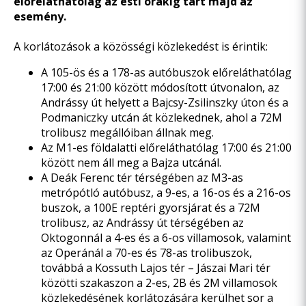
előreláthatólag az esti órákig tart majd az
esemény.
A korlátozások a közösségi közlekedést is érintik:
A 105-ös és a 178-as autóbuszok előreláthatólag
17:00 és 21:00 között módosított útvonalon, az
Andrássy út helyett a Bajcsy-Zsilinszky úton és a
Podmaniczky utcán át közlekednek, ahol a 72M
trolibusz megállóiban állnak meg.
Az M1-es földalatti előreláthatólag 17:00 és 21:00
között nem áll meg a Bajza utcánál.
A Deák Ferenc tér térségében az M3-as
metrópótló autóbusz, a 9-es, a 16-os és a 216-os
buszok, a 100E reptéri gyorsjárat és a 72M
trolibusz, az Andrássy út térségében az
Oktogonnál a 4-es és a 6-os villamosok, valamint
az Operánál a 70-es és 78-as trolibuszok,
továbbá a Kossuth Lajos tér – Jászai Mari tér
közötti szakaszon a 2-es, 2B és 2M villamosok
közlekedésének korlátozására kerülhet sor a