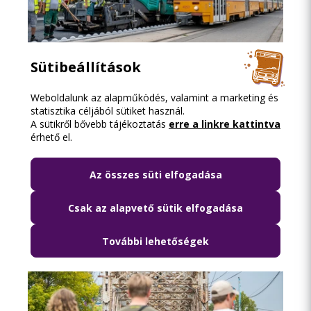
Sütibeállítások
2026.08.05. 13:42
Ne feledje: hétfőtől jelentős közlekedési
Weboldalunk az alapműködés, valamint a marketing és
statisztika céljából sütiket használ.
változások várhatók Újpesten!
A sütikről bővebb tájékoztatás
erre a linkre kattintva
érhető el.
Az összes süti elfogadása
Csak az alapvető sütik elfogadása
További lehetőségek