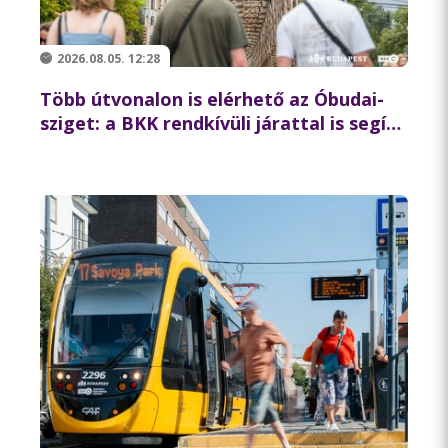
2026.08.05. 12:28
Több útvonalon is elérhető az Óbudai-
sziget: a BKK rendkívüli járattal is segíti
az augusztus 8-i koncertlátogatókat