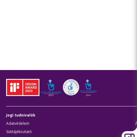
Jogi tudnivalók
Adatvédelem
Sütitájékoztató
J