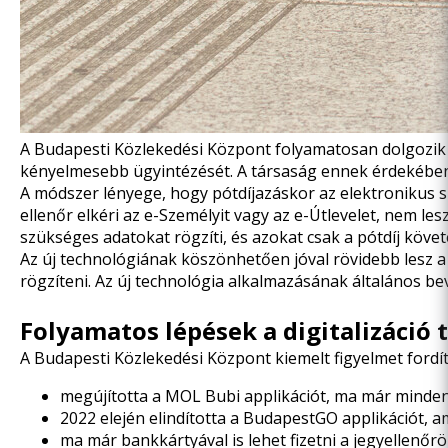
A Budapesti Közlekedési Központ folyamatosan dolgozik 
kényelmesebb ügyintézését. A társaság ennek érdekében d
A módszer lényege, hogy pótdíjazáskor az elektronikus s
ellenőr elkéri az e-Személyit vagy az e-Útlevelet, nem l
szükséges adatokat rögzíti, és azokat csak a pótdíj követ
Az új technológiának köszönhetően jóval rövidebb lesz a 
rögzíteni. Az új technológia alkalmazásának általános be
Folyamatos lépések a digitalizáció 
A Budapesti Közlekedési Központ kiemelt figyelmet fordít
megújította a MOL Bubi applikációt, ma már minden 
2022 elején
elindította a BudapestGO applikációt,
am
ma már bankkártyával is lehet fizetni a jegyellenőr