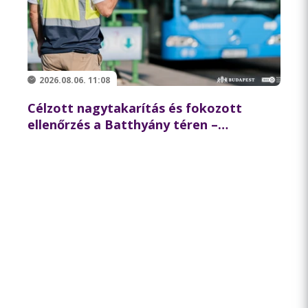
2026.08.06. 11:08
Célzott nagytakarítás és fokozott
ellenőrzés a Batthyány téren –
összehangolt akciót tartott
partnereivel a BKK