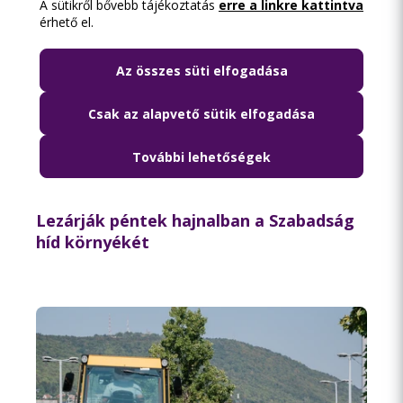
A sütikről bővebb tájékoztatás
erre a linkre kattintva
érhető el.
Az összes süti elfogadása
Csak az alapvető sütik elfogadása
További lehetőségek
2026.08.06. 18:15
Lezárják péntek hajnalban a Szabadság
híd környékét