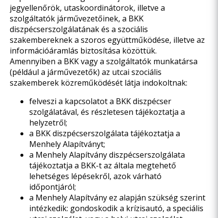
jegyellenőrök, utaskoordinátorok, illetve a
szolgáltatók járművezetőinek, a BKK
diszpécserszolgálatának és a szociális
szakembereknek a szoros együttműködése, illetve az
információáramlás biztosítása közöttük.
Amennyiben a BKK vagy a szolgáltatók munkatársa
(például a járművezetők) az utcai szociális
szakemberek közreműködését látja indokoltnak:
felveszi a kapcsolatot a BKK diszpécser
szolgálatával, és részletesen tájékoztatja a
helyzetről;
a BKK diszpécserszolgálata tájékoztatja a
Menhely Alapítványt;
a Menhely Alapítvány diszpécserszolgálata
tájékoztatja a BKK-t az általa megtehető
lehetséges lépésekről, azok várható
időpontjáról;
a Menhely Alapítvány ez alapján szükség szerint
intézkedik: gondoskodik a krízisautó, a speciális