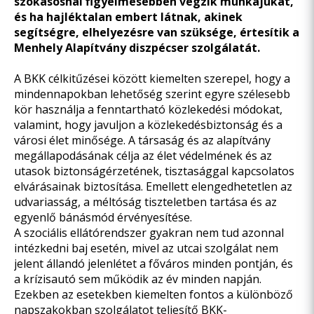
szokásosnál figyelmesebben végzik munkájukat,
és ha hajléktalan embert látnak, akinek
segítségre, elhelyezésre van szüksége, értesítik a
Menhely Alapítvány diszpécser szolgálatát.
A BKK célkitűzései között kiemelten szerepel, hogy a
mindennapokban lehetőség szerint egyre szélesebb
kör használja a fenntartható közlekedési módokat,
valamint, hogy javuljon a közlekedésbiztonság és a
városi élet minősége. A társaság és az alapítvány
megállapodásának célja az élet védelmének és az
utasok biztonságérzetének, tisztasággal kapcsolatos
elvárásainak biztosítása. Emellett elengedhetetlen az
udvariasság, a méltóság tiszteletben tartása és az
egyenlő bánásmód érvényesítése.
A szociális ellátórendszer gyakran nem tud azonnal
intézkedni baj esetén, mivel az utcai szolgálat nem
jelent állandó jelenlétet a főváros minden pontján, és
a krízisautó sem működik az év minden napján.
Ezekben az esetekben kiemelten fontos a különböző
napszakokban szolgálatot teljesítő BKK-