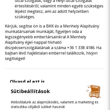
utcai szolgálat, vagy a helyi utcai szolgálat
értesítéséről, valamint minden egyéb szükséges
lépést megtesz, ami az adott helyzetben
szükséges.
Kérjük, segítse ön is a BKK és a Menhely Alapítvány
munkatársainak munkáját, figyeljen oda a
legszegényebb embertársainkra! A Menhely
Alapítvány éjjel-nappal hívható
diszpécserszolgálatának
a száma +36 1 338 4186. Ha
bajban lévő hajléktalan emberrel találkozik, hívjon
segítséget!
Olvasd el ezt is
Sütibeállítások
Weboldalunk az alapműködés, valamint a marketing és
statisztika céljából sütiket használ.