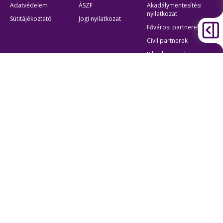
Adatvédelem
ÁSZF
Akadálymentesítési
nyilatkozat
Sütitájékoztató
Jogi nyilatkozat
Fővárosi partnerek
Civil partnerek
Kiberbiztonsági
auditigazolás
Egyéb
Átláthatóság
Oldaltérkép
Akadálymentes beállítások
Sütibeállítások
BKK Budapesti Közlekedési Központ
Zártkörűen Működő Részvénytársaság
Cégjegyzékszám:
01-10-046840
Cím:
1075 Budapest, Rumbach Sebestyén utca 19-21
Telefon:
+36 1 3 255 255
E-mail:
bkk@bkk.hu