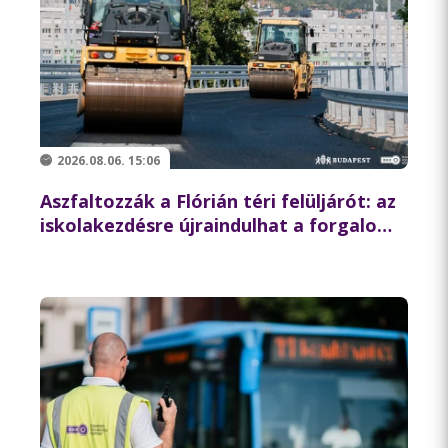
2026.08.06. 15:06
Aszfaltozzák a Flórián téri felüljárót: az
iskolakezdésre újraindulhat a forgalom
az északi hídon