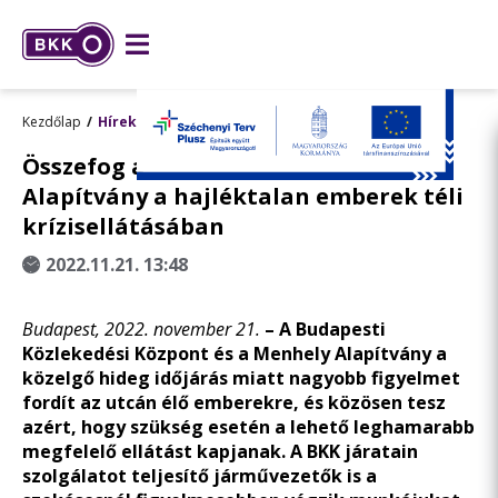
Kezdőlap
Hírek
Összefog a BKK és a Menhely
Alapítvány a hajléktalan emberek téli
krízisellátásában
2022.11.21. 13:48
Budapest, 2022.
november 21.
– A Budapesti
Közlekedési Központ és a Menhely Alapítvány a
közelgő hideg időjárás miatt nagyobb figyelmet
fordít az utcán élő emberekre, és közösen tesz
azért, hogy szükség esetén a lehető leghamarabb
megfelelő ellátást kapjanak. A BKK járatain
szolgálatot teljesítő járművezetők is a