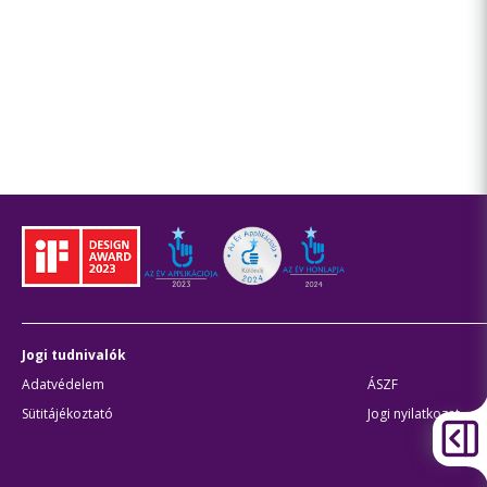
Jogi tudnivalók
Adatvédelem
ÁSZF
Sütitájékoztató
Jogi nyilatkozat