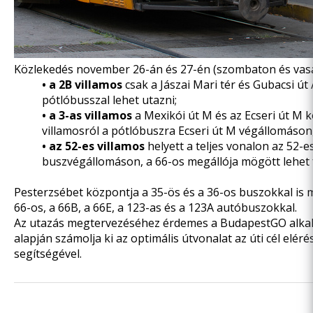
Közlekedés november 26-án és 27-én (szombaton és vas
• a 2B villamos
csak a Jászai Mari tér és Gubacsi út
pótlóbusszal lehet utazni;
• a 3-as villamos
a Mexikói út M és az Ecseri út M k
villamosról a pótlóbuszra Ecseri út M végállomáson,
• az 52-es villamos
helyett a teljes vonalon az 52-e
buszvégállomáson, a 66-os megállója mögött lehet fe
Pesterzsébet központja a 35-ös és a 36-os buszokkal is m
66-os, a 66B, a 66E, a 123-as és a 123A autóbuszokkal.
Az utazás megtervezéséhez érdemes
a BudapestGO alka
alapján számolja ki az optimális útvonalat az úti cél elér
segítségével.