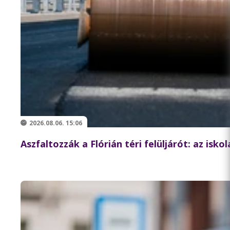
2026.08.06. 15:06
Aszfaltozzák a Flórián téri felüljárót: az isk