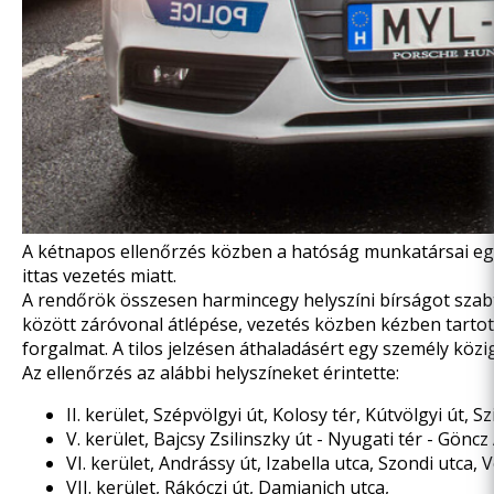
A kétnapos ellenőrzés közben a hatóság munkatársai egy g
ittas vezetés miatt.
A rendőrök összesen harmincegy helyszíni bírságot szabt
között záróvonal átlépése, vezetés közben kézben tartott
forgalmat. A tilos jelzésen áthaladásért egy személy közi
Az ellenőrzés az alábbi helyszíneket érintette:
II. kerület, Szépvölgyi út, Kolosy tér, Kútvölgyi út, S
V. kerület, Bajcsy Zsilinszky út - Nyugati tér - Gön
VI. kerület, Andrássy út, Izabella utca, Szondi utca
VII. kerület, Rákóczi út, Damjanich utca,