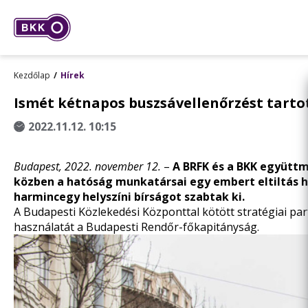
Kezdőlap
Hírek
Ismét kétnapos buszsávellenőrzést tarto
2022.11.12. 10:15
Budapest, 2022. november 12.
–
A BRFK és a BKK együttm
közben a hatóság munkatársai egy embert eltiltás ha
harmincegy helyszíni bírságot szabtak ki.
A Budapesti Közlekedési Központtal kötött
stratégiai pa
használatát a Budapesti Rendőr-főkapitányság.