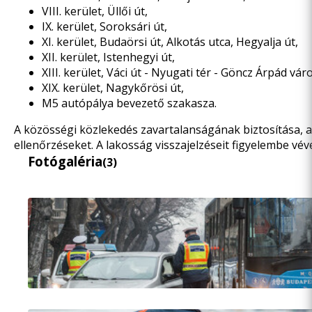
VIII. kerület, Üllői út,
IX. kerület, Soroksári út,
XI. kerület, Budaörsi út, Alkotás utca, Hegyalja út,
XII. kerület, Istenhegyi út,
XIII. kerület, Váci út - Nyugati tér - Göncz Árpád v
XIX. kerület, Nagykőrösi út,
M5 autópálya bevezető szakasza.
A közösségi közlekedés zavartalanságának biztosítása,
ellenőrzéseket. A lakosság visszajelzéseit figyelembe vé
Fotógaléria
(3)