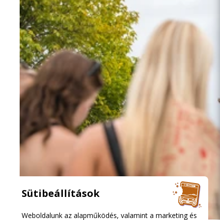
Sütibeállítások
Weboldalunk az alapműködés, valamint a marketing és
2026.08.08. 13:16