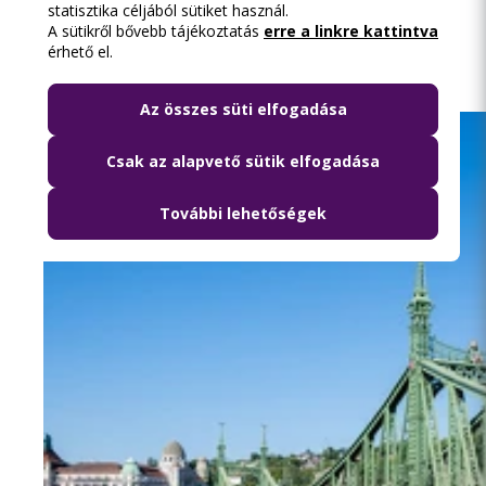
statisztika céljából sütiket használ.
Közösségi közlekedéssel a Szigetre
A sütikről bővebb tájékoztatás
erre a linkre kattintva
érhető el.
Az összes süti elfogadása
Csak az alapvető sütik elfogadása
További lehetőségek