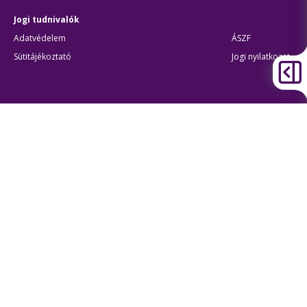
Jogi tudnivalók
Adatvédelem
ÁSZF
Sütitájékoztató
Jogi nyilatkozat
Átláthatóság
Akadálymentes beállítások
BKK Budapesti Közlekedési Központ
Zártkörűen Működő Részvénytársaság
Cégjegyzékszám:
01-10-046840
Cím:
1075 Budapest, Rumbach Sebestyén utca 19-21
Telefon:
+36 1 3 255 255
E-mail:
bkk@bkk.hu