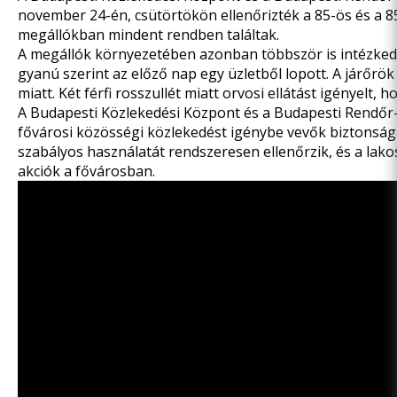
november 24-én, csütörtökön ellenőrizték a 85-ös és a 8
megállókban mindent rendben találtak.
A megállók környezetében azonban többször is intézkedniü
gyanú szerint az előző nap egy üzletből lopott. A járőrö
miatt. Két férfi rosszullét miatt orvosi ellátást igényelt,
A Budapesti Közlekedési Központ és a Budapesti Rendőr
fővárosi közösségi közlekedést igénybe vevők biztonság
szabályos használatát rendszeresen ellenőrzik, és a lako
akciók a fővárosban.