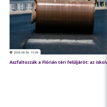
2026.08.06. 15:06
Aszfaltozzák a Flórián téri felüljárót: az isk