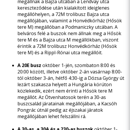
megállnak a Bajza utcában a Lendvay utca
kereszteződése után kialakított ideiglenes
megállóhelyen, a 72M trolibusz Bajza utca
megállójában, valamint a Honvédkórház (Hősök
tere M) megállóban a Podmaniczky utcában. A
belváros felé a buszok nem állnak meg a Hősök
tere M és a Bajza utca M megállókban, viszont
érintik a 72M trolibusz Honvédkórház (Hősök
tere M) és a Rippl-Rónai utca megállóit.
A 20E busz
október 1-jén, szombaton 8:00 és
20:00 között, illetve október 2-án vasárnap 8:00-
tól október 3-án, hétfő 4:30-ig a Dózsa György út
lezárt szakasza helyett a Hungária körúton
közlekedik, ezért nem érinti a Hősök tere M
megállót. Az Ötvenhatosok terén a 30-as
buszcsalád járatainak megállójában, a Kacsóh
Pongrác útnál pedig az éjszakai járatok
megállójában lehet felszállni rá.
A 30-as, a 30A és a 230-as buszok
október 1-