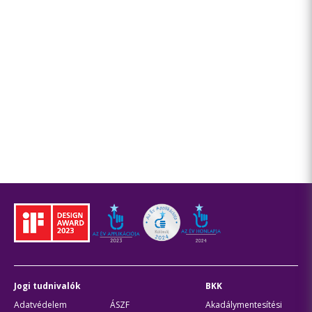
Jogi tudnivalók
BKK
Adatvédelem
ÁSZF
Akadálymentesítési