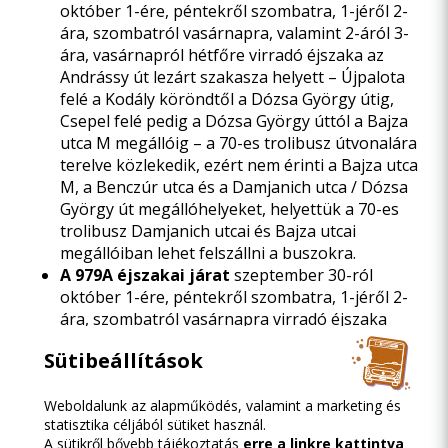
október 1-ére, péntekről szombatra, 1-jéről 2-
ára, szombatról vasárnapra, valamint 2-áról 3-
ára, vasárnapról hétfőre virradó éjszaka az
Andrássy út lezárt szakasza helyett – Újpalota
felé a Kodály köröndtől a Dózsa György útig,
Csepel felé pedig a Dózsa György úttól a Bajza
utca M megállóig – a 70-es trolibusz útvonalára
terelve közlekedik, ezért nem érinti a Bajza utca
M, a Benczúr utca és a Damjanich utca / Dózsa
György út megállóhelyeket, helyettük a 70-es
trolibusz Damjanich utcai és Bajza utcai
megállóiban lehet felszállni a buszokra.
A 979A éjszakai járat
szeptember 30-ról
október 1-ére, péntekről szombatra, 1-jéről 2-
ára, szombatról vasárnapra virradó éjszaka
rövidített útvonalon, Csepel, Csillagtelep és
Sütibeállítások
Oktogon M között közlekedik.
Weboldalunk az alapműködés, valamint a marketing és
Az M1-es metró
szombaton és vasárnap,
statisztika céljából sütiket használ.
amennyiben a rendezvény látogatók száma
A sütikről bővebb tájékoztatás
erre a linkre kattintva