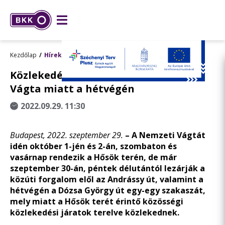
Kezdőlap
Hírek
Közlekedési változások a Nemzeti
Vágta miatt a hétvégén
2022.09.29. 11:30
Budapest, 2022. szeptember 29.
–
A Nemzeti Vágtát
idén október 1-jén és 2-án, szombaton és
vasárnap rendezik a Hősök terén, de már
szeptember 30-án, péntek délutántól lezárják a
közúti forgalom elől az Andrássy út, valamint a
hétvégén a Dózsa György út egy-egy szakaszát,
mely miatt a Hősök terét érintő közösségi
közlekedési járatok terelve közlekednek.