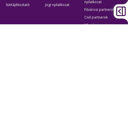
nyilatkozat
Sütitájékoztató
Jogi nyilatkozat
Fővárosi partnerek
Civil partnerek
Kiberbiztonsági
auditigazolás
Egyéb
Átláthatóság
Oldaltérkép
Akadálymentes beállítások
Sütibeállítások
BKK Budapesti Közlekedési Központ
Zártkörűen Működő Részvénytársaság
Cégjegyzékszám:
01-10-046840
Cím:
1075 Budapest, Rumbach Sebestyén utca 19-21
Telefon:
+36 1 3 255 255
E-mail:
bkk@bkk.hu