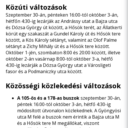
Közúti változások
Szeptember 30-án, pénteken 16:00-tól október 3-án,
hétfőn 4:30-ig lezárják az Andrássy utat a Bajza utca
és Dózsa György út között, a Hősök terét, az Állatkerti
körút egy szakaszát a Gundel Károly út és Hősök tere
között, a Kós Károly sétányt, valamint az Olof Palme
sétányt a Zichy Mihály út és a Hősök tere között.
Október 1-jén, szombaton 8:00 és 20:00 között, illetve
október 2-án vasárnap 8:00-tól október 3-a, hétfő
4:30-ig lezárják a Dózsa György utat a Városligeti
fasor és a Podmaniczky utca között.
Közösségi közlekedési változások
A 105-ös és a 178-as buszok
szeptember 30-án,
péntek 16:00-tól október 3-án, hétfő 4:30-ig
módosított útvonalon közlekednek. A Gyöngyösi
utca M felé a buszok nem érintik a Bajza utca M
és a Hősök tere M megállókat, viszont