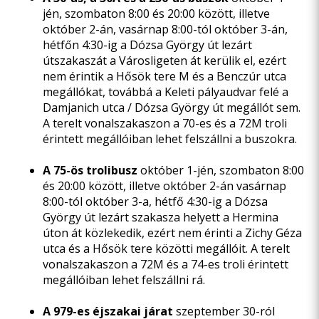
jén, szombaton 8:00 és 20:00 között, illetve
október 2-án, vasárnap 8:00-tól október 3-án,
hétfőn 4:30-ig a Dózsa György út lezárt
útszakaszát a Városligeten át kerülik el, ezért
nem érintik a Hősök tere M és a Benczúr utca
megállókat, továbbá a Keleti pályaudvar felé a
Damjanich utca / Dózsa György út megállót sem.
A terelt vonalszakaszon a 70-es és a 72M troli
érintett megállóiban lehet felszállni a buszokra.
A 75-ös trolibusz
október 1-jén, szombaton 8:00
és 20:00 között, illetve október 2-án vasárnap
8:00-tól október 3-a, hétfő 4:30-ig a Dózsa
György út lezárt szakasza helyett a Hermina
úton át közlekedik, ezért nem érinti a Zichy Géza
utca és a Hősök tere közötti megállóit. A terelt
vonalszakaszon a 72M és a 74-es troli érintett
megállóiban lehet felszállni rá.
A 979-es éjszakai járat
szeptember 30-ról