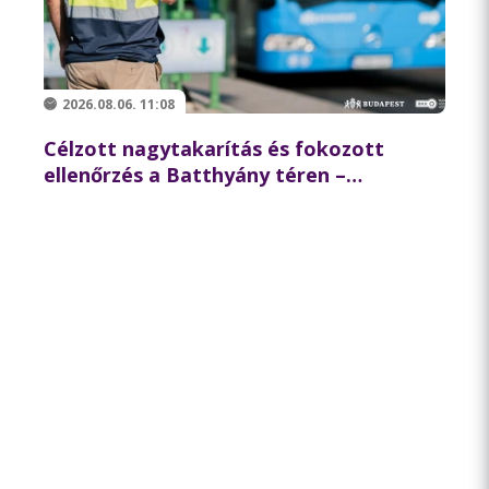
2026.08.06. 11:08
Célzott nagytakarítás és fokozott
ellenőrzés a Batthyány téren –
összehangolt akciót tartott
partnereivel a BKK