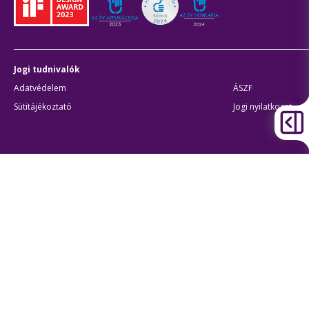
Jogi tudnivalók
Adatvédelem
ÁSZF
Sütitájékoztató
Jogi nyilatkozat
Átláthatóság
Akadálymentes beállítások
BKK Budapesti Közlekedési Központ
Zártkörűen Működő Részvénytársaság
Cégjegyzékszám:
01-10-046840