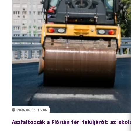
2026.08.06. 15:06
Aszfaltozzák a Flórián téri felüljárót: az isk