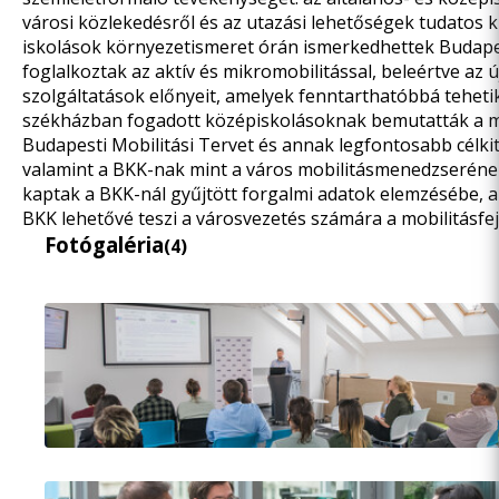
városi közlekedésről és az utazási lehetőségek tudatos 
iskolások környezetismeret órán ismerkedhettek Budapes
foglalkoztak az aktív és mikromobilitással, beleértve a
szolgáltatások előnyeit, amelyek fenntarthatóbbá teheti
székházban fogadott középiskolásoknak bemutatták a mo
Budapesti Mobilitási Tervet
és annak legfontosabb célkit
valamint a BKK-nak mint a város mobilitásmenedzserének 
kaptak a BKK-nál gyűjtött forgalmi adatok elemzésébe, 
BKK lehetővé teszi a városvezetés számára a mobilitásfe
Fotógaléria
(4)