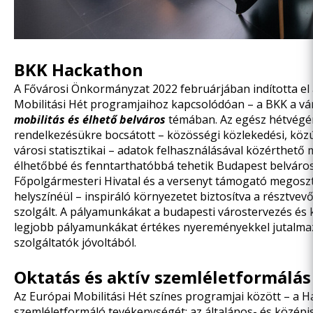
BKK Hackathon
A Fővárosi Önkormányzat 2022 februárjában indította el
Mobilitási Hét programjaihoz kapcsolódóan – a BKK a vá
mobilitás és élhető belváros
témában. Az egész hétvégén 
rendelkezésükre bocsátott – közösségi közlekedési, közút
városi statisztikai – adatok felhasználásával közérthető
élhetőbbé és fenntarthatóbbá tehetik Budapest belváro
Főpolgármesteri Hivatal és a versenyt támogató megoszto
helyszínéül – inspiráló környezetet biztosítva a résztve
szolgált. A pályamunkákat a budapesti várostervezés és k
legjobb pályamunkákat értékes nyereményekkel jutalmaz
szolgáltatók jóvoltából.
Oktatás és aktív szemléletformálás
Az Európai Mobilitási Hét színes programjai között – a H
szemléletformáló tevékenységét: az általános- és középi