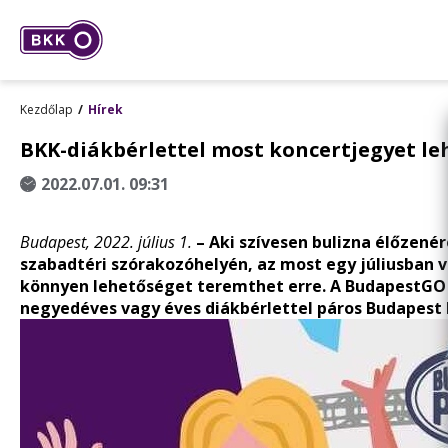
Kezdőlap
Hírek
BKK-diákbérlettel most koncertjegyet le
2022.07.01. 09:31
Budapest, 2022. július 1.
–
Aki szívesen bulizna élőzené
szabadtéri szórakozóhelyén, az most egy júliusban v
könnyen lehetőséget teremthet erre. A BudapestGO ap
negyedéves vagy éves diákbérlettel páros Budapest 