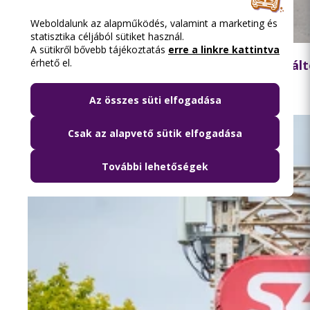
Weboldalunk az alapműködés, valamint a marketing és
statisztika céljából sütiket használ.
2026.08.05. 13:42
A sütikről bővebb tájékoztatás
erre a linkre kattintva
érhető el.
Ne feledje: hétfőtől jelentős közlekedési vá
Az összes süti elfogadása
Csak az alapvető sütik elfogadása
További lehetőségek