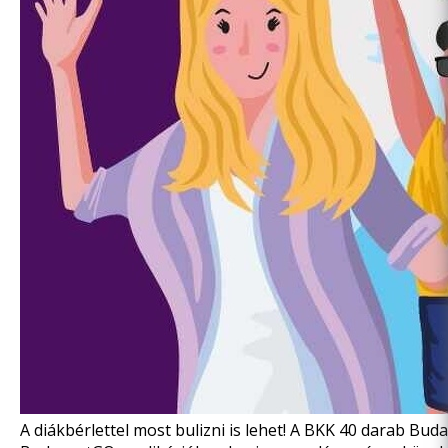
A diákbérlettel most bulizni is lehet! A BKK 40 darab Bud