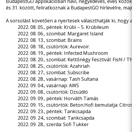
BudapestGO applikációban havi, negyedéves, éves közokta
és 31. között, feliratkoznak a BudapestGO hírlevélre, ma
A sorsolást követően a nyertesek választhatják ki, hogy 
2022. 08. 05., péntek:
Krúbi – 5. Krúbileum
2022. 08. 06., szombat:
Margaret Island
2022. 08. 13., szombat:
Brains
2022. 08. 18., csütörtök:
Aurevoir.
2022. 08. 19., péntek:
Infected Mushroom
2022. 08. 20., szombat:
Kettőnégy Fesztivál: Fish! / T
2022. 08. 25., csütörtök:
Azahriah
2022. 08. 27., szombat:
Subscribe
2022. 08. 28., vasárnap:
Tash Sultana
2022. 09. 04., vasárnap:
AWS
2022. 09. 08., csütörtök:
Dzsúdló
2022. 09. 09., péntek:
Horváth Tamás
2022. 09. 15., csütörtök:
Beton.Hofi bemutatja: Citro
2022. 09. 23., péntek:
Tankcsapda
2022. 09. 24., szombat:
Tankcsapda
2022. 09. 28., szerda:
Sofi Tukker