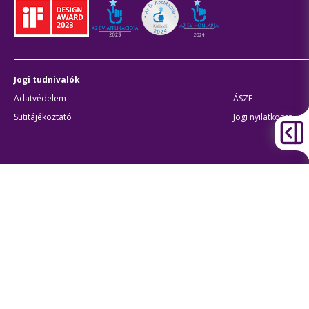
Jogi tudnivalók
Adatvédelem
ÁSZF
Sütitájékoztató
Jogi nyilatkozat
Átláthatóság
Akadálymentes beállítások
BKK Budapesti Közlekedési Központ
Zártkörűen Működő Részvénytársaság
Cégjegyzékszám:
01-10-046840