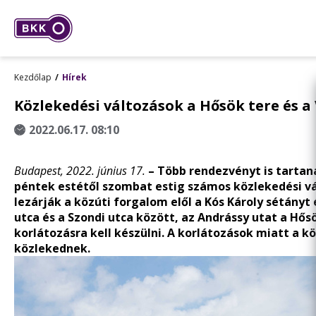
Kezdőlap
Hírek
Közlekedési változások a Hősök tere és 
2022.06.17. 08:10
Budapest, 2022. június 17.
–
Több rendezvényt is tartan
péntek estétől szombat estig számos közlekedési vál
lezárják a közúti forgalom elől a Kós Károly sétányt
utca és a Szondi utca között, az Andrássy utat a Hő
korlátozásra kell készülni. A korlátozások miatt a k
közlekednek.