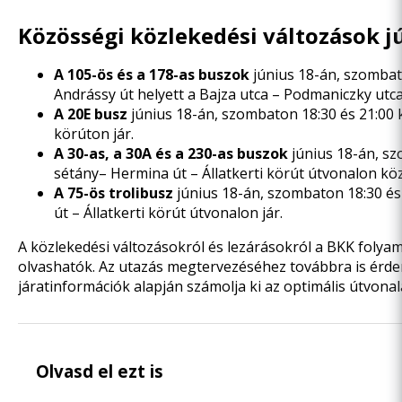
Közösségi közlekedési változások j
A 105-ös és a 178-as buszok
június 18-án, szombat
Andrássy út helyett a Bajza utca – Podmaniczky utca,
A 20E busz
június 18-án, szombaton 18:30 és 21:00
körúton jár.
A 30-as, a 30A és a 230-as buszok
június 18-án, sz
sétány– Hermina út – Állatkerti körút útvonalon k
A 75-ös trolibusz
június 18-án, szombaton 18:30 és 
út – Állatkerti körút útvonalon jár.
A közlekedési változásokról és lezárásokról a BKK folyam
olvashatók. Az utazás megtervezéséhez továbbra is érde
járatinformációk alapján számolja ki az optimális útvonala
Olvasd el ezt is