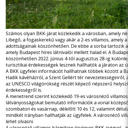
Számos olyan BKK-járat közlekedik a városban, amely néps
Libegő, a fogaskerekű vagy akár a 2-es villamos, amely a
adottságainak köszönhetően. De ebbe a sorba tartozik a 
amely Budapest híres látnivalói mellett halad el. A Bu
köszönhetően 2022. június 4-től augusztus 28-ig különle
turisztikai érdekességek lesznek hallhatók a járaton az
A BKK ügyfelei információt hallhatnak többek között a Ba
Hadik kávéházról, a Szent Gellért tér nevezetességeiről,
az UNESCO világörökség részét képező népszerű helyszíne
érdekességről is.
A menetrend szerint közlekedő 19-es városnéző villamosr
látványosságokat bemutató információk a vonal középső 
szombaton és vasárnap, délelőtt 10 és 12, valamint délut
mindkét irányban hallhatják az ügyfelek. A városnéző vil
lehet olvasni.
A városnéző villamos bármilyen érvényes BKK-jeggyel, -