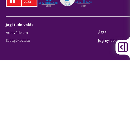
Jogi tudnivalók
Adatvédelem
ÁSZF
Sütitájékoztató
Jogi nyilatkozat
Átláthatóság
Akadálymentes beállítások
BKK Budapesti Közlekedési Központ
Zártkörűen Működő Részvénytársaság
Cégjegyzékszám:
01-10-046840
Cím:
1075 Budapest, Rumbach Sebestyén utca 19-21