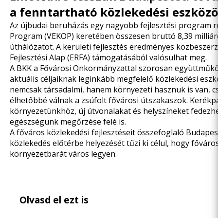
a fenntartható közlekedési eszköz
Az újbudai beruházás egy nagyobb fejlesztési program r
Program (VEKOP) keretében összesen bruttó 8,39 milliárd 
úthálózatot. A kerületi fejlesztés eredményes közbeszerz
Fejlesztési Alap (ERFA) támogatásából valósulhat meg.
A BKK a Fővárosi Önkormányzattal szorosan együttműköd
aktuális céljaiknak leginkább megfelelő közlekedési eszk
nemcsak társadalmi, hanem környezeti hasznuk is van, cs
élhetőbbé válnak a zsúfolt fővárosi útszakaszok. Keré
környezetünkhöz, új útvonalakat és helyszíneket fedezhe
egészségünk megőrzése felé is.
A főváros közlekedési fejlesztéseit összefoglaló
Budapest
közlekedés előtérbe helyezését tűzi ki célul, hogy fővár
környezetbarát város legyen.
Olvasd el ezt is