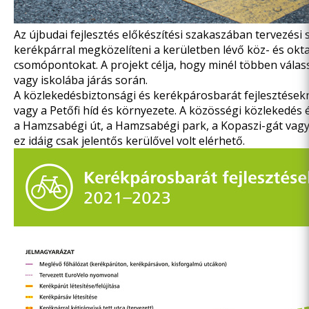
Az újbudai fejlesztés előkészítési szakaszában tervezé
kerékpárral megközelíteni a kerületben lévő köz- és okt
csomópontokat. A projekt célja, hogy minél többen vála
vagy iskolába járás során.
A közlekedésbiztonsági és kerékpárosbarát fejlesztések
vagy a Petőfi híd és környezete. A közösségi közlekedés 
a Hamzsabégi út, a Hamzsabégi park, a Kopaszi-gát vagy
ez idáig csak jelentős kerülővel volt elérhető.