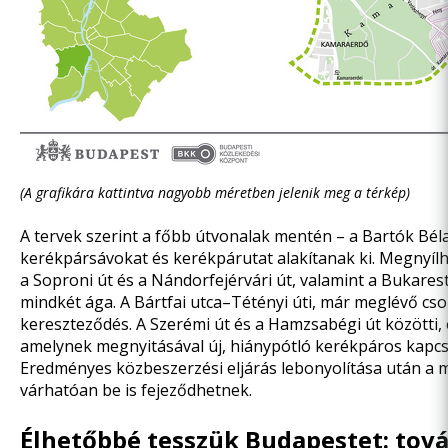
(A grafikára kattintva nagyobb méretben jelenik meg a térkép)
A tervek szerint a főbb útvonalak mentén – a Bartók Béla ú
kerékpársávokat és kerékpárutat alakítanak ki. Megnyílh
a Soproni út és a Nándorfejérvári út, valamint a Bukares
mindkét ága. A Bártfai utca–Tétényi úti, már meglévő c
kereszteződés. A Szerémi út és a Hamzsabégi út közötti, é
amelynek megnyitásával új, hiánypótló kerékpáros kapcsol
Eredményes közbeszerzési eljárás lebonyolítása után a 
várhatóan be is fejeződhetnek.
Élhetőbbé tesszük Budapestet: tov