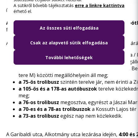
A sütikről bővebb tájékoztatás
erre a linkre kattintva
(A térképre kattinva nagyobb méretben jelenik meg a grafika)
érhető el.
A 4-es és a 6-os villamos,
valamint
az M3-as metrópót
Az összes süti elfogadása
felszállni.
Csak az alapvető sütik elfogadása
A Hősök tere, a Dózsa György út és az Andrássy út lezárá
a 20E autóbuszok
a Hősök tere és a Vágány utca / 
További lehetőségek
autóbusz Vágány utca / Róbert Károly körút megáll
a 30-as, a 30A és a 230-as buszok
nem érintik a Be
tere M) közötti megállóhelyein áll meg;
a 75-ös trolibusz
szintén terelve jár, nem érinti a 
a 105-ös és a 178-as autóbuszok
terelve közlekedn
meg;
a 76-os trolibusz
megosztva, egyrészt a Jászai Mari 
a 70-es és a 78-as trolibuszok
a Kossuth Lajos tér
a 73-as trolibusz
egész nap nem közlekedik.
A Garibaldi utca, Alkotmány utca lezárása idején,
4:00 és 