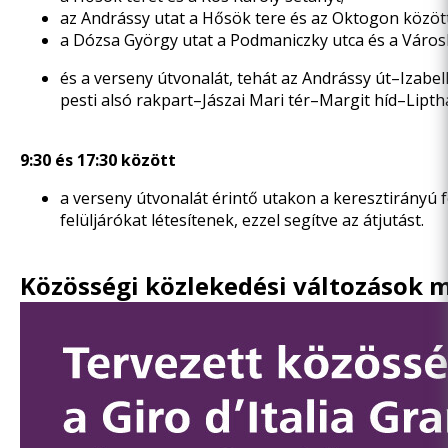
az Andrássy utat a Hősök tere és az Oktogon között
a Dózsa György utat a Podmaniczky utca és a Városli
és a verseny útvonalát, tehát az Andrássy út–Izabe
pesti alsó rakpart–Jászai Mari tér–Margit híd–Lip
9:30 és 17:30 között
a verseny útvonalát érintő utakon a keresztirányú
felüljárókat létesítenek, ezzel segítve az átjutást.
Közösségi közlekedési változások 