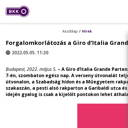
Kezdőlap
Hírek
Forgalomkorlátozás a Giro d’Italia Gra
2022.05.05. 11:20
Budapest, 2022. május 5.
– A Giro d’Italia Grande Part
7-én, szombaton egész nap. A verseny útvonalát telj
útvonalon, a Szabadság hídon és a Műegyetem rakpar
szakaszán, a pesti alsó rakparton a Garibaldi utca é
idején gyalog is csak a kijelölt pontokon lehet átha