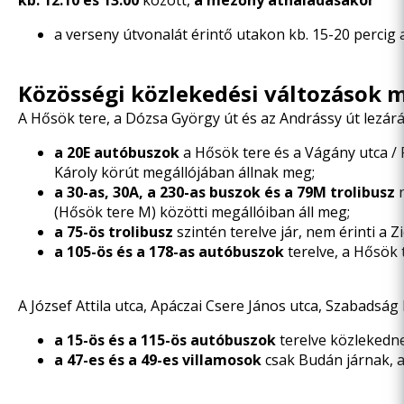
kb. 12:10 és 13:00
között,
a mezőny áthaladásakor
a verseny útvonalát érintő utakon kb. 15-20 percig
Közösségi közlekedési változások 
A Hősök tere, a Dózsa György út és az Andrássy út lezárás
a
20E autóbuszok
a Hősök tere és a Vágány utca / 
Károly körút megállójában állnak meg;
a 30-as, 30A, a 230-as buszok és a 79M trolibusz
n
(Hősök tere M) közötti megállóiban áll meg;
a 75-ös trolibusz
szintén terelve jár, nem érinti a 
a 105-ös és a 178-as autóbuszok
terelve, a Hősök 
A József Attila utca, Apáczai Csere János utca, Szabadság 
a 15-ös és a 115-ös autóbuszok
terelve közlekednek
a 47-es és a 49-es villamosok
csak Budán járnak, a