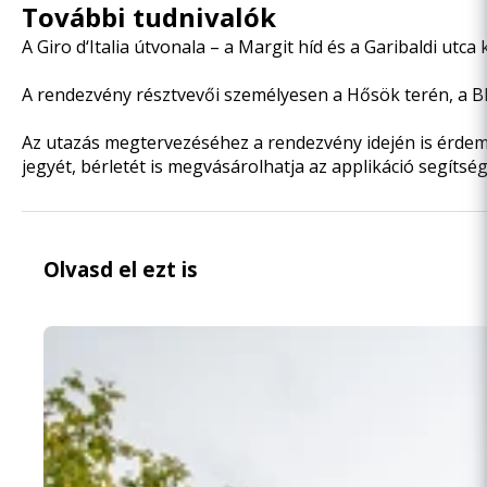
További tudnivalók
A Giro d‘Italia útvonala – a Margit híd és a Garibaldi utca
A rendezvény résztvevői személyesen a Hősök terén, a BKK
Az utazás megtervezéséhez a rendezvény idején is érde
jegyét, bérletét is megvásárolhatja az applikáció segítség
Olvasd el ezt is