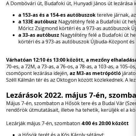
A Dombóvári út, Budafoki út, Hunyadi János út lezárása id
a 153-as és a 154-es autóbuszok
terelve járnak, a
a
133E autóbusz
Nagytétény felé a Budafoki út helye
Móricz Zsigmond körtéri és a 973-as autóbuszok Újbu
a 33-as autóbusz
Nagytétény felé a Budafoki út hel
körtéri és a 973-as autóbuszok Újbuda-Központ és B
Várhatóan 12:10 és 13:00 között, a mezőny elhaladás
70-es, a 72M, a 73-as, a 76-os, a 78-as, a 103-as, a 105-
csomópont lezárása idején,
az M3-as metrópótló
járato
Széll Kálmán tér és az Oktogon között közlekednek. A lez
Lezárások 2022. május 7-én, szomb
Május 7-én, szombaton a Hősök tere és a Budai Vár (Szent
rendőrök útmutatásait, illetve ha tehetik, kerüljék el a k
Lezárják május 7-én,
szombaton
4:00 és 20:00 között
a Hősök terét és a Kós Károly sétányt;