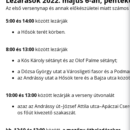
Lezárások 2022. május 6-án, péntek
Az első versenynap és annak előkészületei miatt számos út
5:00 és 14:00
között lezárják
a Hősök terét körben.
8:00 és 13:00
között lezárják
a Kós Károly sétányt és az Olof Palme sétányt;
a Dózsa György utat a Városligeti fasor és a Podman
az Andrássy utat a Hősök tere és a Bajza utca közöt
10:00 és 13:00
között lezárják a verseny útvonalát
azaz az Andrássy út–József Attila utca–Apáczai C
os főút kivezető szakaszát.