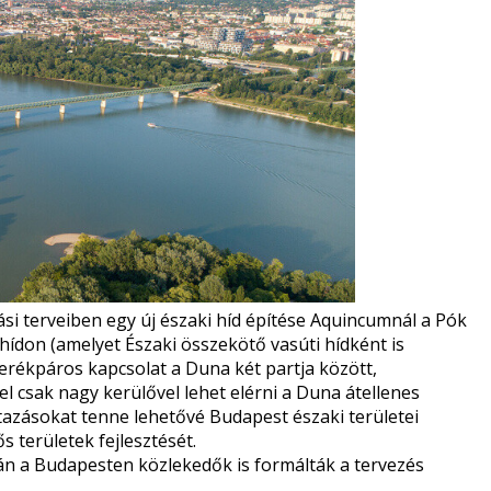
ási terveiben egy új északi híd építése Aquincumnál a Pók
i hídon (amelyet Északi összekötő vasúti hídként is
kerékpáros kapcsolat a Duna két partja között,
 csak nagy kerülővel lehet elérni a Duna átellenes
utazásokat tenne lehetővé Budapest északi területei
s területek fejlesztését.
án a Budapesten közlekedők is formálták a tervezés