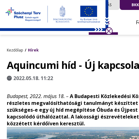
UTAZÁS
BKK
Hírek
F
Kezdőlap
Hírek
Aquincumi híd - Új kapcsol
2022.05.18. 11:22
Budapest, 2022. május 18. –
A Budapesti Közlekedési K
részletes megvalósíthatósági tanulmányt készíttet 
szükséges-e egy új híd megépítése Óbuda és Újpest k
kapcsolódó úthálózattal. A lakossági észrevételeket 
közzétett kérdőíven keresztül.