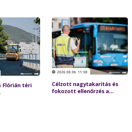
2026.08.06. 11:08
Célzott nagytakarítás és
 Flórián téri
fokozott ellenőrzés a
Batthyány téren –
 újraindulhat a
összehangolt akciót tartott
szaki hídon
partnereivel a BKK