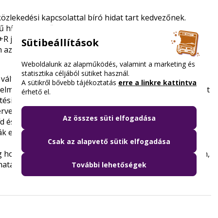
zlekedési kapcsolattal bíró hidat tart kedvezőnek.
híd építésétől tartanak, és igénylik a zöldfelületek
 P+R jellegű használatának megakadályozását.
Sütibeállítások
n az autóforgalom, a zaj és légszennyezettség ne
Weboldalunk az alapműködés, valamint a marketing és
statisztika céljából sütiket használ.
 változatokat, amelyek az autópálya jellegű, nagy
A sütikről bővebb tájékoztatás
erre a linkre kattintva
delmi szempontból nem támogathatók, régészeti területet
érhető el.
ési céljaihoz és túlzottan költségesek.
ezés következő fázisában is, ezért arra kéri ügyfeleit,
Az összes süti elfogadása
d és a kapcsolódó úthálózat változataival kapcsolatban.
k el, milyen szempontok szerint szülessen döntés a híd
Csak az alapvető sütik elfogadása
ság honlapján meghirdetett
társadalmi egyeztetés
felületen,
tásait, előnyeit és hátrányait.
További lehetőségek