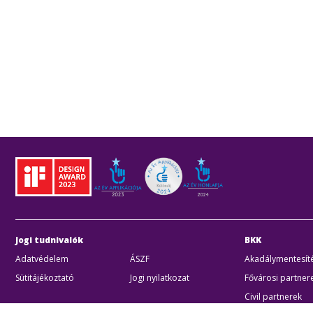
Jogi tudnivalók
BKK
Adatvédelem
ÁSZF
Akadálymentesíté
Sütitájékoztató
Jogi nyilatkozat
Fővárosi partner
Civil partnerek