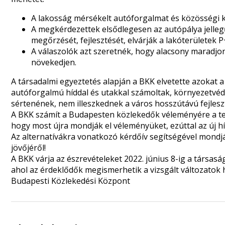
A lakosság mérsékelt autóforgalmat és közösségi kö
A megkérdezettek elsődlegesen az autópálya jellegű 
megőrzését, fejlesztését, elvárják a lakóterületek
A válaszolók azt szeretnék, hogy alacsony maradjo
növekedjen.
A társadalmi egyeztetés alapján a BKK elvetette azokat a
autóforgalmú híddal és utakkal számoltak, környezetvé
sértenének, nem illeszkednek a város hosszútávú fejleszt
A BKK számít a Budapesten közlekedők véleményére a terv
hogy most újra mondják el véleményüket, ezúttal az új hí
Az alternatívákra vonatkozó kérdőív segítségével mondjá
jövőjéről!
A BKK várja az észrevételeket 2022. június 8-ig a társa
ahol az érdeklődők megismerhetik a vizsgált változatok ha
Budapesti Közlekedési Központ