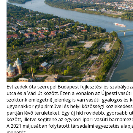
Évtizedek óta szerepel Budapest fejlesztési és szabályoz
utca és a Váci út között. Ezen a vonalon az Újpesti vasút
szoktunk emlegetni) jelenleg is van vasúti, gyalogos és 
ugyanakkor gépjárművel és helyi közösségi közlekedéssel
partján lévő területeket. Egy új híd rövidebb, gyorsabb 
között, illetve segítené az egykori ipari-vasúti barnamező
A 2021 májusában folytatott társadalmi egyeztetés alapj
menetét: