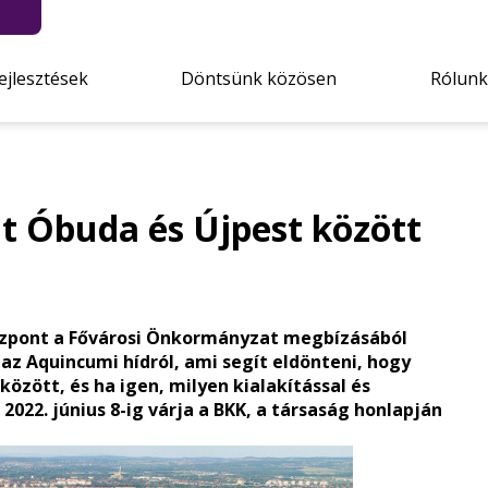
ejlesztések
Döntsünk közösen
Rólunk
at Óbuda és Újpest között
özpont a Fővárosi Önkormányzat megbízásából
az Aquincumi hídról, ami segít eldönteni, hogy
özött, és ha igen, milyen kialakítással és
2022. június 8-ig várja a BKK, a társaság honlapján