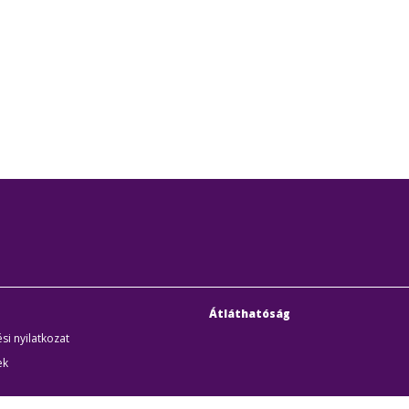
Átláthatóság
si nyilatkozat
ek