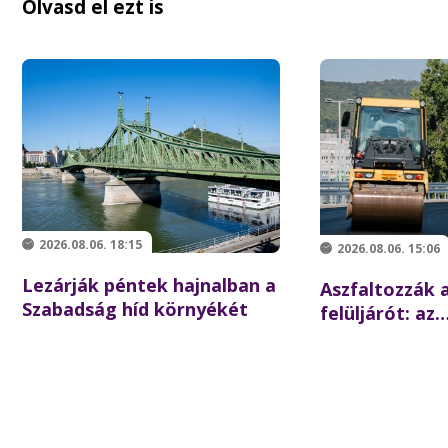
Olvasd el ezt is
2026.08.06. 18:15
2026.08.06. 15:06
Lezárják péntek hajnalban a
Aszfaltozzák a
Szabadság híd környékét
felüljárót: az
iskolakezdésre
forgalom az é