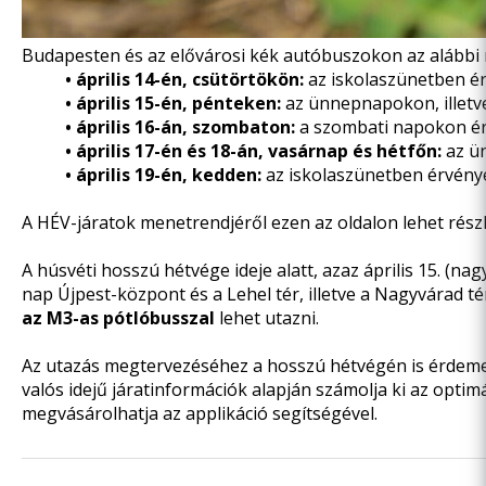
Budapesten és az elővárosi kék autóbuszokon az alábbi
• április 14-én, csütörtökön:
az iskolaszünetben é
• április 15-én, pénteken:
az ünnepnapokon, illet
• április 16-án, szombaton:
a szombati napokon é
• április 17-én és 18-án, vasárnap és hétfőn:
az ü
• április 19-én, kedden:
az iskolaszünetben érvén
A HÉV-járatok menetrendjéről
ezen az oldalon
lehet rész
A húsvéti hosszú hétvége ideje alatt, azaz április 15. (na
nap Újpest-központ és a Lehel tér, illetve a Nagyvárad té
az M3-as pótlóbusszal
lehet utazni.
Az utazás megtervezéséhez a hosszú hétvégén is érdem
valós idejű járatinformációk alapján számolja ki az optimál
megvásárolhatja az applikáció segítségével.