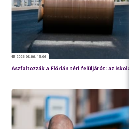
2026.08.06. 15:06
Aszfaltozzák a Flórián téri felüljárót: az isk