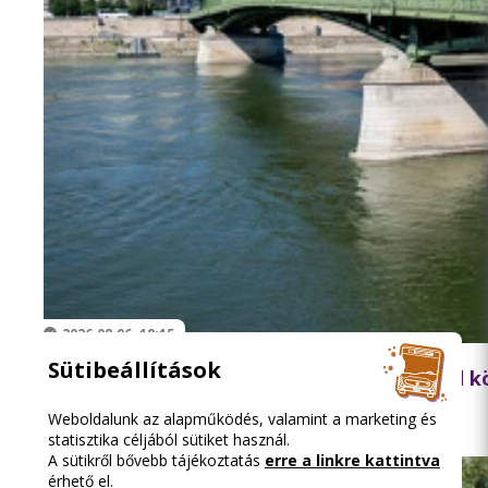
2026.08.06. 18:15
Sütibeállítások
Lezárják péntek hajnalban a Szabadság híd 
Weboldalunk az alapműködés, valamint a marketing és
statisztika céljából sütiket használ.
A sütikről bővebb tájékoztatás
erre a linkre kattintva
érhető el.