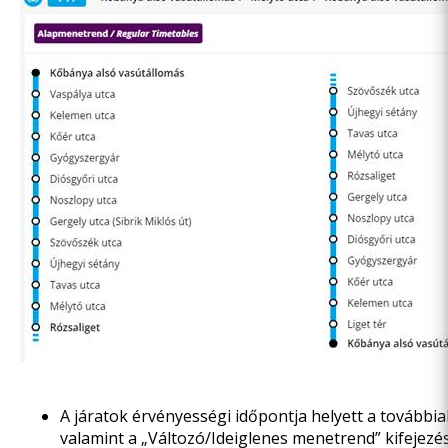
A járatok érvényességi időpontja helyett a további
valamint a „Változó/Ideiglenes menetrend” kifejezé