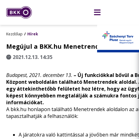
Kezdőlap
Hírek
Megújul a BKK.hu Menetrendek aloldala
2021.12.13. 14:35
Budapest, 2021. december 13.
– Új funkciókkal bővül a 
Központ weboldalán található Menetrendek aloldal. A
egy áttekinthetőbb felületet hoz létre, hogy az ügy
képest könnyebben megtalálják a számukra fontos j
információkat.
A bkk.hu honlapon található
Menetrendek aloldalon
az a
tapasztalhatják a felhasználók:
A járatokra való kattintással a jövőben már mindkét