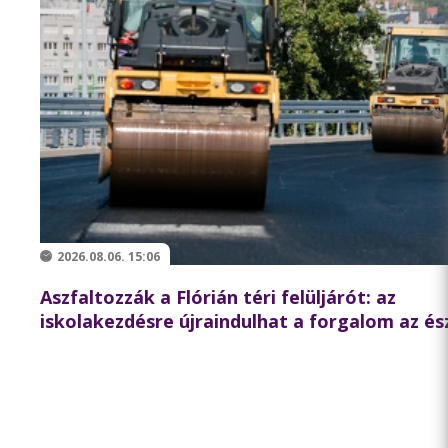
2026.08.06. 15:06
Aszfaltozzák a Flórián téri felüljárót: az
iskolakezdésre újraindulhat a forgalom az és