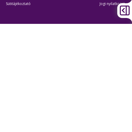
Sütitájékoztató
Jogi nyilatkozat
Átláthatóság
Akadálymentes beállítások
BKK Budapesti Közlekedési Központ
Zártkörűen Működő Részvénytársaság
Cégjegyzékszám:
01-10-046840
Cím:
1075 Budapest, Rumbach Sebestyén utca 19-21
Telefon:
+36 1 3 255 255
E-mail:
bkk@bkk.hu