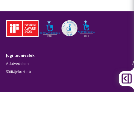
Jogi tudnivalók
Adatvédelem
Sütitájékoztató
J
Átláthatóság
Akadálymentes beállítások