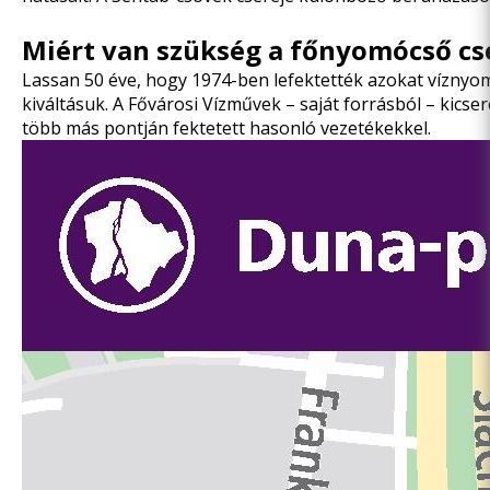
Miért van szükség a főnyomócső cs
Lassan 50 éve, hogy 1974-ben lefektették azokat víznyo
kiváltásuk. A Fővárosi Vízművek – saját forrásból – kic
több más pontján fektetett hasonló vezetékekkel.