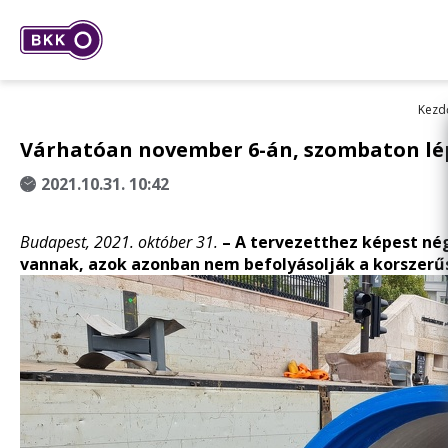
Kezd
Várhatóan november 6-án, szombaton lép
2021.10.31. 10:42
Budapest, 2021. október 31.
– A tervezetthez képest nég
vannak, azok azonban nem befolyásolják a korszerűs