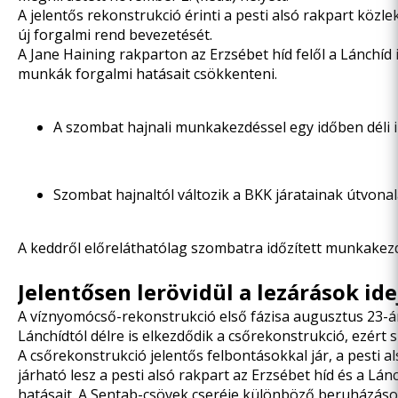
A jelentős rekonstrukció érinti a pesti alsó rakpart köz
új forgalmi rend bevezetését.
A Jane Haining rakparton az Erzsébet híd felől a Lánchíd
munkák forgalmi hatásait csökkenteni.
A szombat hajnali munkakezdéssel egy időben déli ir
Szombat hajnaltól változik a BKK járatainak útvona
A keddről előreláthatólag szombatra időzített munkakezd
Jelentősen lerövidül a lezárások ide
A víznyomócső-rekonstrukció első fázisa augusztus 23-án
Lánchídtól délre is elkezdődik a csőrekonstrukció, ezért 
A csőrekonstrukció jelentős felbontásokkal jár, a pesti 
járható lesz a pesti alsó rakpart az Erzsébet híd és a Lá
hatásait. A Sentab-csövek cseréje különböző beruházáso