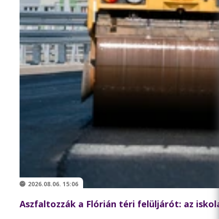
2026.08.06. 15:06
Aszfaltozzák a Flórián téri felüljárót: az isk