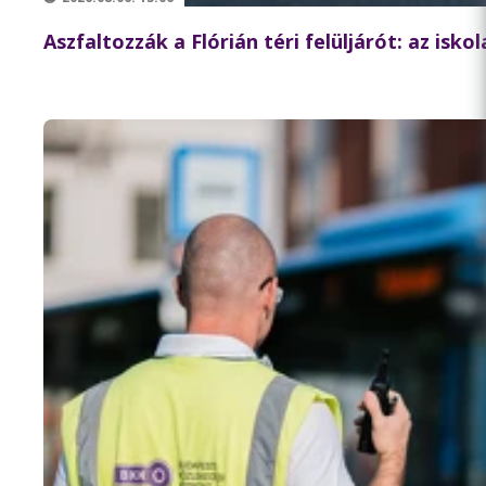
Aszfaltozzák a Flórián téri felüljárót: az isk