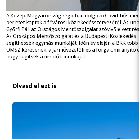
A Közép-Magyarország régióban dolgozó Covid-hős ment
bérletet kaptak a fővárosi közlekedésszervezőtől. Az ünn
Győrfi Pál, az Országos Mentőszolgálat szóvivője vett rés
Az Országos Mentőszolgálat és a Budapesti Közlekedési
segíthessék egymás munkáját. Idén év elején a BKK több s
OMSZ kérésének: a járművezetők és a forgalomirányító di
hogy segítsék a mentők munkáját.
Olvasd el ezt is