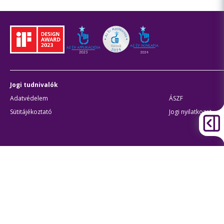
Jogi tudnivalók
Adatvédelem
ÁSZF
Sütitájékoztató
Jogi nyilatkozat
Átláthatóság
Akadálymentes beállítások