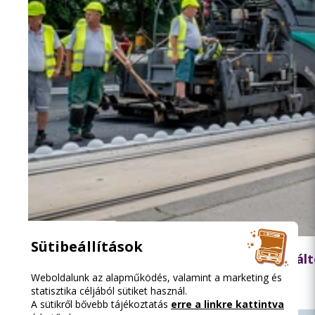
2026.08.05. 13:42
Sütibeállítások
Ne feledje: hétfőtől jelentős közlekedési vá
Weboldalunk az alapműködés, valamint a marketing és
statisztika céljából sütiket használ.
A sütikről bővebb tájékoztatás
erre a linkre kattintva