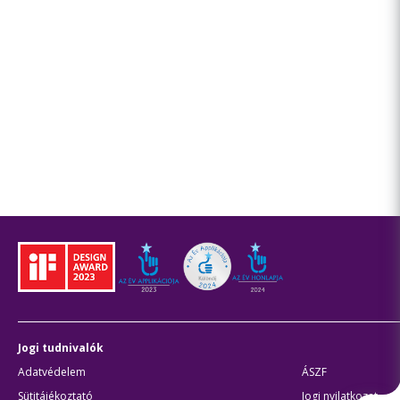
Jogi tudnivalók
Adatvédelem
ÁSZF
Sütitájékoztató
Jogi nyilatkozat