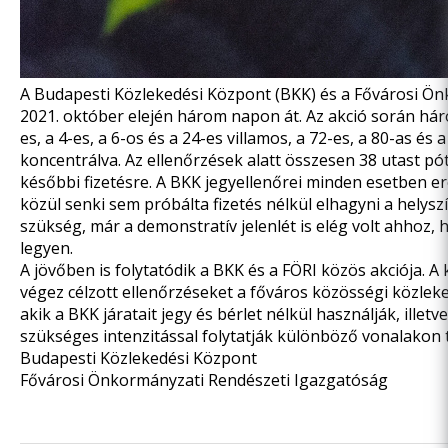
A Budapesti Közlekedési Központ (BKK) és a Fővárosi Ön
2021. október elején három napon át. Az akció során három
es, a 4-es, a 6-os és a 24-es villamos, a 72-es, a 80-as és
koncentrálva. Az ellenőrzések alatt összesen 38 utast pót
későbbi fizetésre. A BKK jegyellenőrei minden esetben 
közül senki sem próbálta fizetés nélkül elhagyni a helys
szükség, már a demonstratív jelenlét is elég volt ahho
legyen.
A jövőben is folytatódik a BKK és a FÖRI közös akciója. 
végez célzott ellenőrzéseket a főváros közösségi közleked
akik a BKK járatait jegy és bérlet nélkül használják, ille
szükséges intenzitással folytatják különböző vonalakon
Budapesti Közlekedési Központ
Fővárosi Önkormányzati Rendészeti Igazgatóság