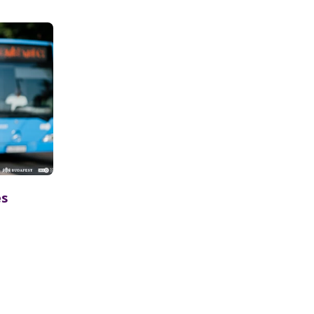
és
rtott