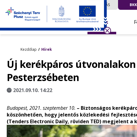
UTAZÁS
BKK
Hírek
F
Kezdőlap
Hírek
Új kerékpáros útvonalakon 
Pesterzsébeten
2021.09.10. 14:22
Budapest, 2021. szeptember 10.
– Biztonságos kerékpár
köszönhetően, hogy jelentős közlekedési fejlesztése
(Tenders Electronic Daily, röviden TED) megjelent a 