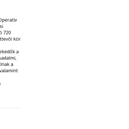
Operatív
si
ó 720
ttevői kör
lekedők a
sadalmi,
lnak a
 valamint
s