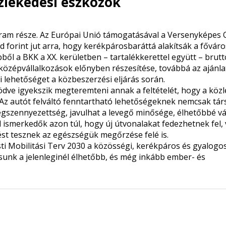
zlekedési eszközök
gram része. Az Európai Unió támogatásával a Versenyképes 
 forint jut arra, hogy kerékpárosbaráttá alakítsák a főváro
ől a BKK a XX. kerületben – tartalékkerettel együtt – brutt
s középvállalkozások előnyben részesítése, továbbá az ajánla
li lehetőséget a közbeszerzési eljárás során.
ve igyekszik megteremteni annak a feltételét, hogy a köz
 Az autót felváltó fenntartható lehetőségeknek nemcsak tár
égszennyezettség, javulhat a levegő minősége, élhetőbbé vá
l ismerkedők azon túl, hogy új útvonalakat fedezhetnek fel,
st tesznek az egészségük megőrzése felé is.
sti Mobilitási Terv 2030 a közösségi, kerékpáros és gyalogo
osunk a jelenleginél élhetőbb, és még inkább ember- és