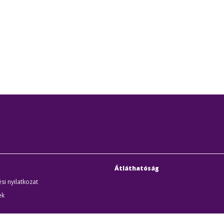
Átláthatóság
si nyilatkozat
ek
uditigazolás