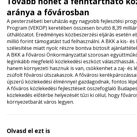
Tovább nőhet a fenntartható kö
aránya a fővárosban
A pesterzsébeti beruházás egy nagyobb fejlesztési pro
Program (VEKOP) keretében összesen bruttó 8,39 milliárd
úthálózatot. Eredményes közbeszerzési eljárás esetén ebb
millió forint támogatást tud felhasználni. A BKK a kis- é
szélesítése miatt nyolc részre bontva biztosít ajánlattéte
A BKK a Fővárosi Önkormányzattal szorosan együttműköd
leginkább megfelelő közlekedési eszközt választhassák.
hanem környezeti hasznuk is van, csökkenhet a zaj- és l
zsúfolt fővárosi útszakaszok. A fővárosi kerékpározássa
újszerű közlekedési élménnyel gazdagodnak, fontos lépé
A főváros közlekedési fejlesztéseit összefoglaló Budape
közlekedés előtérbe helyezését tűzi ki célul, hogy fővár
környezetbarát város legyen.
Olvasd el ezt is