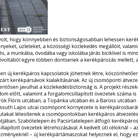
 volt, hogy könnyebben és biztonságosabban lehessen keré
nyeket, üzleteket, a közösségi közlekedés megállóit, valami
s, a munkába, óvodába vagy iskolába járás biciklivel is min
k jóvoltából egyre többen döntsenek a kerékpározás mellett, 
ben új kerékpáros kapcsolatok jöhetnek létre, köszönhetően
 zárt kerékpársávok kialakításának. Az új csomóponti átvez
lentősen javulhat a közlekedésbiztonság is. A projekt része
m előtt, valamint a forgalomcsillapított övezetek száma is
rök Flóris utcában, a Topánka utcában és a Baross utcában 
ossuth Lajos utcai csomópont környezete is kerékpárosbarátt
rutakat létesítenek a csomópontokban kerékpáros átvezetés
pontjában, Szabótelepen és Pacsirtatelepen átfogó kerékpáro
lapított övezetek létrehozásával. A kedvelt úti céloknál – az
ézményeknél – új kerékpártámaszokat helyeznek el, hogy ezz