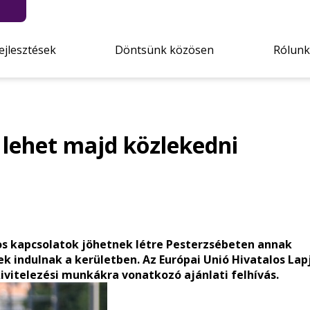
ejlesztések
Döntsünk közösen
Rólunk
lehet majd közlekedni
os kapcsolatok jöhetnek létre Pesterzsébeten annak
k indulnak a kerületben. Az Európai Unió Hivatalos La
kivitelezési munkákra vonatkozó ajánlati felhívás.