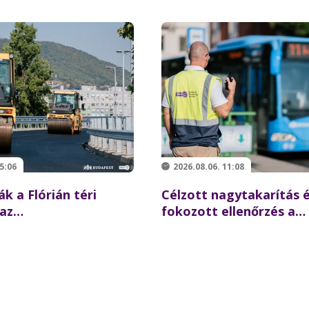
5:06
2026.08.06. 11:08
ák a Flórián téri
Célzott nagytakarítás 
 az
fokozott ellenőrzés a
ésre újraindulhat a
Batthyány téren –
z északi hídon
összehangolt akciót ta
partnereivel a BKK