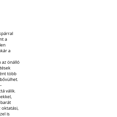
kpárral
nt a
den
akár a
 az önálló
etések
ként több
 bővülhet.
–
á válik.
ekkel,
sbarát
 oktatási,
el is