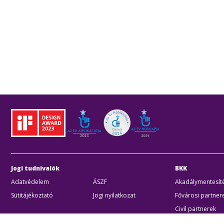
Jogi tudnivalók
BKK
Adatvédelem
ÁSZF
Akadálymentesíté
Sütitájékoztató
Jogi nyilatkozat
Fővárosi partner
Civil partnerek
Kiberbiztonsági a