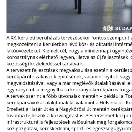
A XX. kerületi beruházás tervezésekor fontos szempont
megközelíteni a kerületben lévő köz- és oktatási intézmé
lakóövezeteket. Kiemelt cél, hogy a mindennapi ügyintézé
korosztálynak elérhető legyen, illetve az új fejlesztése
közösségi közlekedéssel társítva is.
A tervezett fejlesztések megvalósulása esetén a kerület
kerékpárút-szakaszok építésének, valamint nyitott vagy
megvalósításával, vagy a már meglévők átalakításával je
egyirányú utca megnyílhat a kétirányú kerékpáros forgalo
A tervek szerint a főbb útvonalak mentén – például a Tö
kerékpársávokat alakítanak ki, valamint a Helsinki út–K
Emellett a Határ út és a Nagykőrösi út mentén kerékpá
továbbá fejlesztik a közvilágítást is. Pesterzsébet köz
infrastrukturális fejlesztések valósulnak meg forgalomcsil
közigazgatási, kereskedelmi, sport- és egészségügyi int