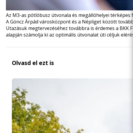
Az
M3-as pótlóbusz
útvonala és megállóhelyei térképes
A Göncz Árpád városközpont és a Népliget között továbbr
Utazásuk megtervezéséhez továbbra is érdemes a
BKK 
alapján számolja ki az optimális útvonalat úti céljuk elér
Olvasd el ezt is