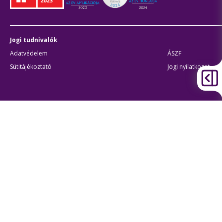
Jogi tudnivalók
Adatvédelem
ÁSZF
Sütitájékoztató
Jogi nyilatkozat
Átláthatóság
Akadálymentes beállítások
BKK Budapesti Közlekedési Központ
Zártkörűen Működő Részvénytársaság
Cégjegyzékszám:
01-10-046840
Cím:
1075 Budapest, Rumbach Sebestyén utca 19-21