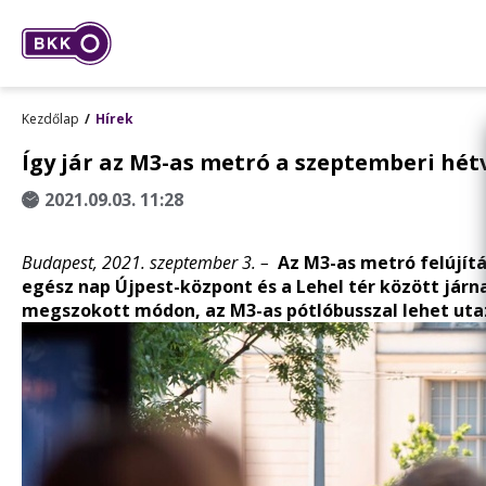
Kezdőlap
Hírek
Így jár az M3-as metró a szeptemberi hé
2021.09.03. 11:28
Budapest, 2021. szeptember 3. –
Az M3-as metró felújít
egész nap Újpest-központ és a Lehel tér között járn
megszokott módon, az M3-as pótlóbusszal lehet uta