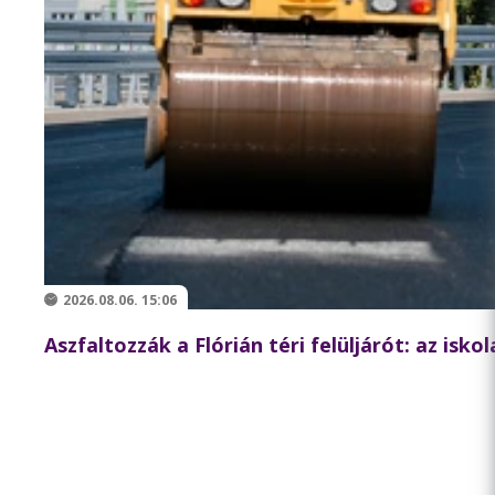
2026.08.06. 15:06
Aszfaltozzák a Flórián téri felüljárót: az isk