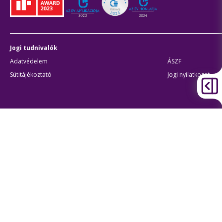
Jogi tudnivalók
Adatvédelem
ÁSZF
Sütitájékoztató
Jogi nyilatkozat
Átláthatóság
Akadálymentes beállítások
BKK Budapesti Közlekedési Központ
Zártkörűen Működő Részvénytársaság
Cégjegyzékszám:
01-10-046840