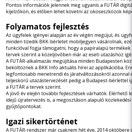
Pontos információk jelennek meg ugyanis a FUTÁR digitáli
kijelzőkön, és élőben lehet követni az okoseszközök ké
Folyamatos fejlesztés
Az ügyfelek igényei alapján az év végén megújul, és ügy
minden tizedik BKK-bérletet mobiljegyen vásárolnak, ezé
funkcióval fogja támogatni, hogy a papíralapú termékek h
tervek szerint a közeljövőben már az eseti utazáshoz igé
A FUTÁR-alkalmazás megújítása minden Budapesten közle
beköltöznek a BKK Info aktuális hírei az applikációba. E
legfontosabb menetrendi és járatváltozásokról azonnal é
teljeskörű utazástervezését pedig a Budapest-bérlettel
a FUTÁR a tervek szerint.
A jövő év elején további fejlesztések várhatók. Elérhető 
idejű újratervezés is, a megosztáson alapuló közlekedés
gyűjtőpontokat.
Igazi sikertörténet
A FUTÁR-rendszer már csaknem hét éve, 2014 októbere ót