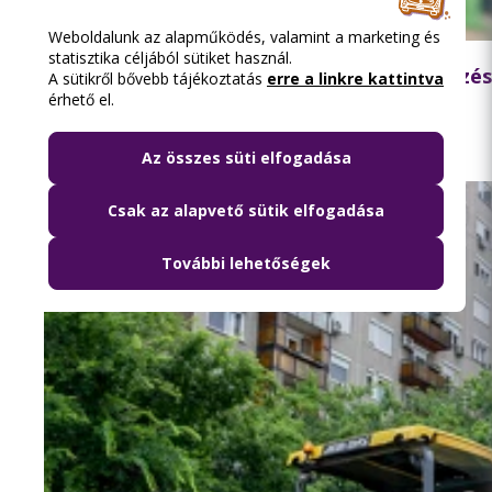
2026.08.06. 11:08
Weboldalunk az alapműködés, valamint a marketing és
statisztika céljából sütiket használ.
Célzott nagytakarítás és fokozott ellenőrzé
A sütikről bővebb tájékoztatás
erre a linkre kattintva
partnereivel a BKK
érhető el.
Az összes süti elfogadása
Csak az alapvető sütik elfogadása
További lehetőségek