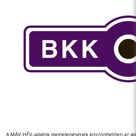
A MÁV-HÉV-adatok megjelenésének köszönhetően az appl