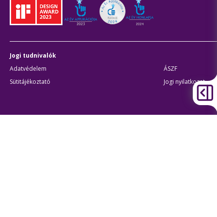
Jogi tudnivalók
Adatvédelem
ÁSZF
Sütitájékoztató
Jogi nyilatkozat
Átláthatóság
Akadálymentes beállítások
BKK Budapesti Közlekedési Központ
Zártkörűen Működő Részvénytársaság
Cégjegyzékszám:
01-10-046840