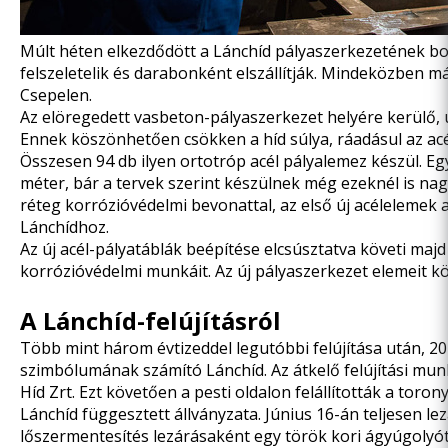
Múlt héten
elkezdődött a Lánchíd pályaszerkezetének b
felszeletelik és darabonként elszállítják. Mindeközben má
Csepelen.
Az elöregedett vasbeton-pályaszerkezet helyére kerülő,
Ennek köszönhetően csökken a híd súlya, ráadásul az ac
Összesen 94 db ilyen ortotróp acél pályalemez készül. Eg
méter, bár a tervek szerint készülnek még ezeknél is n
réteg korrózióvédelmi bevonattal, az első új acélelemek
Lánchídhoz.
Az új acél-pályatáblák beépítése elcsúsztatva követi maj
korrózióvédelmi munkáit. Az új pályaszerkezet elemeit köz
A Lánchíd-felújításról
Több mint három évtizeddel legutóbbi felújítása után, 2
szimbólumának számító Lánchíd. Az átkelő felújítási mun
Híd Zrt. Ezt követően a pesti oldalon
felállították a toron
Lánchíd
függesztett állványzata
. Június 16-án teljesen
lez
lőszermentesítés lezárásaként egy
török kori ágyúgolyó