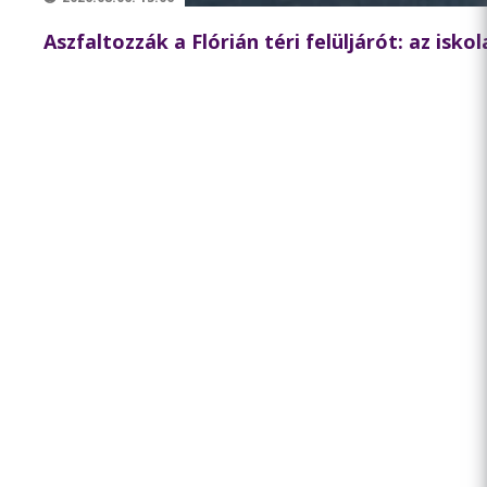
Aszfaltozzák a Flórián téri felüljárót: az isk