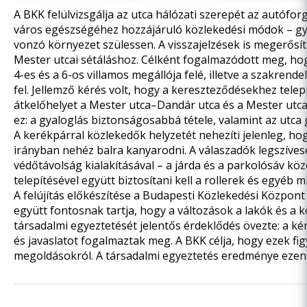
A BKK felülvizsgálja az utca hálózati szerepét az autófo
város egészségéhez hozzájáruló közlekedési módok – gyal
vonzó környezet szülessen. A visszajelzések is megerősíti
Mester utcai sétáláshoz. Célként fogalmazódott meg, hogy
4-es és a 6-os villamos megállója felé, illetve a szakren
fel. Jellemző kérés volt, hogy a kereszteződésekhez telep
átkelőhelyet a Mester utca–Dandár utca és a Mester utca
ez: a gyaloglás biztonságosabbá tétele, valamint az utca
A kerékpárral közlekedők helyzetét nehezíti jelenleg, hog
irányban nehéz balra kanyarodni. A válaszadók legszíve
védőtávolság kialakításával – a járda és a parkolósáv k
telepítésével együtt biztosítani kell a rollerek és egyéb 
A felújítás előkészítése a Budapesti Közlekedési Központ 
együtt fontosnak tartja, hogy a változások a lakók és 
társadalmi egyeztetését jelentős érdeklődés övezte: a ké
és javaslatot fogalmaztak meg. A BKK célja, hogy ezek f
megoldásokról. A társadalmi egyeztetés eredménye
ezen