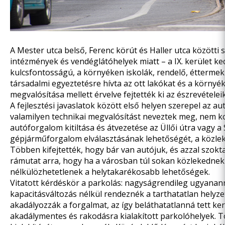
A Mester utca belső, Ferenc körút és Haller utca közötti 
intézmények és vendéglátóhelyek miatt – a IX. kerület ke
kulcsfontosságú, a környéken iskolák, rendelő, éttermek
társadalmi egyeztetésre hívta az ott lakókat és a körny
megvalósítása mellett érvelve fejtették ki az észrevételeik
A fejlesztési javaslatok között első helyen szerepel az a
valamilyen technikai megvalósítást neveztek meg, nem ko
autóforgalom kitiltása és átvezetése az Üllői útra vagy a 
gépjárműforgalom elválasztásának lehetőségét, a közleke
Többen kifejtették, hogy bár van autójuk, és azzal szok
rámutat arra, hogy ha a városban túl sokan közlekednek
nélkülözhetetlenek a helytakarékosabb lehetőségek.
Vitatott kérdéskör a parkolás: nagyságrendileg ugyanan
kapacitásváltozás nélkül rendeznék a tarthatatlan helyz
akadályozzák a forgalmat, az így beláthatatlanná tett k
akadálymentes és rakodásra kialakított parkolóhelyek. 