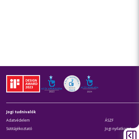
Jogi tudnivalók
Adatvédelem
ÁSZF
Sütitájékoztató
Jogi nyilatkozat