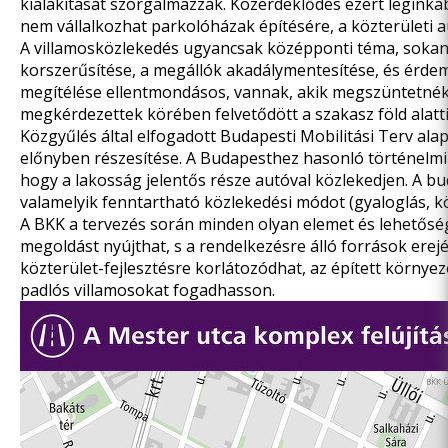
kialakítását szorgalmazzák. Közérdeklődés ezért leginkáb
nem vállalkozhat parkolóházak építésére, a közterületi
A villamosközlekedés ugyancsak középponti téma, sokan 
korszerűsítése, a megállók akadálymentesítése, és érde
megítélése ellentmondásos, vannak, akik megszüntetnék,
megkérdezettek körében felvetődött a szakasz föld alatti 
Közgyűlés által elfogadott Budapesti Mobilitási Terv ala
előnyben részesítése. A Budapesthez hasonló történelm
hogy a lakosság jelentős része autóval közlekedjen. A bu
valamelyik fenntartható közlekedési módot (gyaloglás, 
A BKK a tervezés során minden olyan elemet és lehetősé
megoldást nyújthat, s a rendelkezésre álló források erejé
közterület-fejlesztésre korlátozódhat, az épített környez
padlós villamosokat fogadhasson.