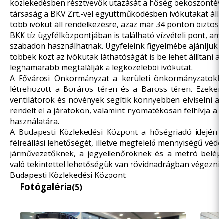
közlekedésben résztvevők utazását a hőség beköszöntéve
társaság a BKV Zrt.-vel együttműködésben ivókutakat állít
több ivókút áll rendelkezésre, azaz már 34 ponton biztosít
BKK tíz ügyfélközpontjában is található vízvételi pont, 
szabadon használhatnak. Ügyfeleink figyelmébe ajánljuk
többek közt az ivókutak láthatóságát is be lehet állítan
leghamarabb megtalálják a legközelebbi ivókutat.
A Fővárosi Önkormányzat a kerületi önkormányzatokk
létrehozott a Boráros téren és a Baross téren. Ezeken
ventilátorok és növények segítik könnyebben elviselni 
rendelt el a járatokon, valamint nyomatékosan felhívja 
használatára.
A Budapesti Közlekedési Központ a hőségriadó idején b
félreállási lehetőségét, illetve megfelelő mennyiségű véd
járművezetőknek, a jegyellenőröknek és a metró belé
való tekintettel lehetőségük van rövidnadrágban végezn
Budapesti Közlekedési Központ
Fotógaléria
(5)