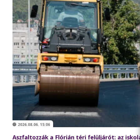
2026.08.06. 15:06
Aszfaltozzák a Flórián téri felüljárót: az isko