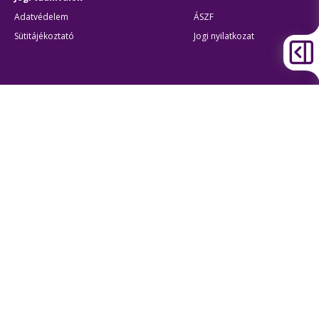
Adatvédelem
ÁSZF
Sütitájékoztató
Jogi nyilatkozat
Átláthatóság
Akadálymentes beállítások
BKK Budapesti Közlekedési Központ
Zártkörűen Működő Részvénytársaság
Cégjegyzékszám:
01-10-046840
Cím:
1075 Budapest, Rumbach Sebestyén utca 19-21
Telefon:
+36 1 3 255 255
E-mail:
bkk@bkk.hu