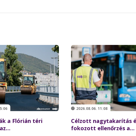
5:06
2026.08.06. 11:08
ák a Flórián téri
Célzott nagytakarítás 
 az
fokozott ellenőrzés a
ésre újraindulhat a
Batthyány téren –