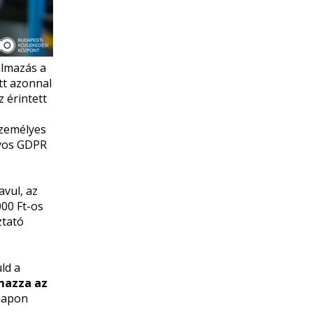
almazás a
tt azonnal
z érintett
személyes
lyos GDPR
vul, az
000 Ft-os
ztató
s
ld a
mazza az
 napon