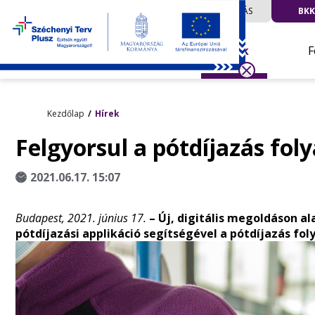
UTAZÁS
BKK
Hírek
F
Kezdőlap
Hírek
Felgyorsul a pótdíjazás fo
2021.06.17. 15:07
Budapest, 2021. június 17.
–
Új, digitális megoldáson al
pótdíjazási applikáció segítségével a pótdíjazás f