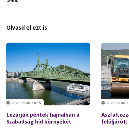
belül.
Olvasd el ezt is
2026.08.06. 18:15
2026.08.06. 1
Lezárják péntek hajnalban a
Aszfaltozz
Szabadság híd környékét
felüljárót:
iskolakezd