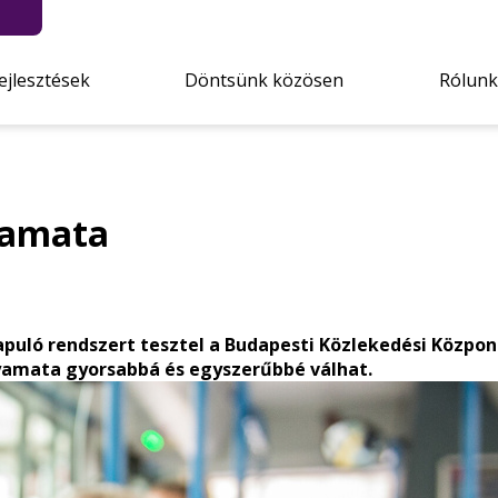
ejlesztések
Döntsünk közösen
Rólunk
lyamata
apuló rendszert tesztel a Budapesti Közlekedési Közpon
olyamata gyorsabbá és egyszerűbbé válhat.