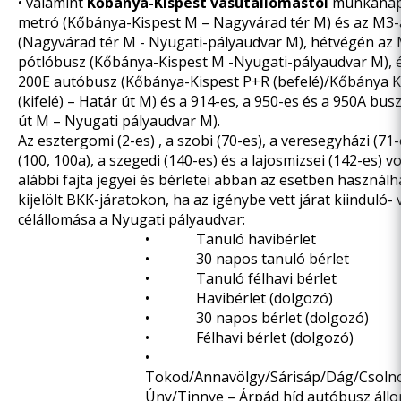
•
valamint
Kőbánya-Kispest vasútállomástól
munkanap
metró (Kőbánya-Kispest M – Nagyvárad tér M) és az M3-
(Nagyvárad tér M - Nyugati-pályaudvar M), hétvégén az
pótlóbusz (Kőbánya-Kispest M -Nyugati-pályaudvar M), é
200E autóbusz (Kőbánya-Kispest P+R (befelé)/Kőbánya K
(kifelé) – Határ út M) és a 914-es, a 950-es és a 950A bus
út M – Nyugati pályaudvar M).
Az esztergomi (2-es) , a szobi (70-es), a veresegyházi (71-
(100, 100a), a szegedi (140-es) és a lajosmizsei (142-es) 
alábbi fajta jegyei és bérletei abban az esetben használh
kijelölt BKK-járatokon, ha az igénybe vett járat kiinduló-
célállomása a Nyugati pályaudvar:
• Tanuló havibérlet
• 30 napos tanuló bérlet
• Tanuló félhavi bérlet
• Havibérlet (dolgozó)
• 30 napos bérlet (dolgozó)
• Félhavi bérlet (dolgozó)
•
Tokod/Annavölgy/Sárisáp/Dág/Csoln
Úny/Tinnye – Árpád híd autóbusz állo