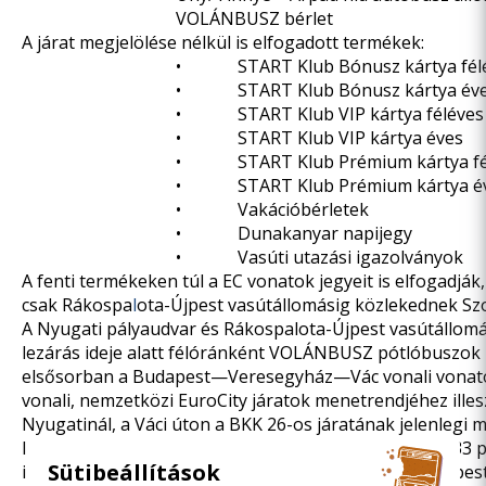
VOLÁNBUSZ bérlet
A járat megjelölése nélkül is elfogadott termékek:
• START Klub Bónusz kártya fél
• START Klub Bónusz kártya év
• START Klub VIP kártya féléves
• START Klub VIP kártya éves
• START Klub Prémium kártya fé
• START Klub Prémium kártya é
• Vakációbérletek
• Dunakanyar napijegy
• Vasúti utazási igazolványok
A fenti termékeken túl a EC vonatok jegyeit is elfogadjá
csak Rákospa
l
ota-Újpest vasútállomásig közlekednek Szo
A Nyugati pályaudvar és Rákospalota-Újpest vasútállomá
lezárás ideje alatt félóránként VOLÁNBUSZ pótlóbuszok
elsősorban a Budapest—Veresegyház—Vác vonali vonato
vonali, nemzetközi EuroCity járatok menetrendjéhez illes
Nyugatinál, a Váci úton a BKK 26-os járatának jelenlegi 
lehet felszállni. 3:33 és 23:33 között, óra 3 perckor és 33
Sütibeállítások
indulnak a buszok, ellenkező irányba Rákospalota-Újpest