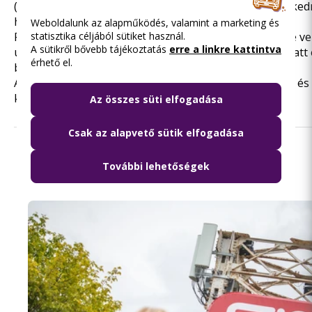
(a 121-es busz végállomásától) 4:20-tól 23:50-ig közleke
harminc percenként. Útközben nem állnak meg.
Weboldalunk az alapműködés, valamint a marketing és
statisztika céljából sütiket használ.
Rákosrendező vasútállomásnál a MOL Bubi is igénybe ve
A sütikről bővebb tájékoztatás
erre a linkre kattintva
út/Dévényi út csomópontban), ahonnan 15-20 perc alatt 
érhető el.
belváros.
A bérletelfogadással érintett BKK szolgáltatások köre és
kapcsolatos minden további információ
itt
található.
Az összes süti elfogadása
Csak az alapvető sütik elfogadása
Olvasd el ezt is
További lehetőségek