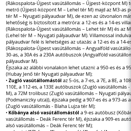
(Rákospalota-Újpest vasútállomás – Újpest-központ M) 
metró (Újpest-központ M – Lehel tér M) majd az M3-as p
tér M – Nyugati pályaudvar M), de ezen az útvonalon mási
lehetőség is biztosított a metróra: a 12-es és a 14-es vil
(Rákospalota-Újpest vasútállomás – Lehet tér M) és az 
(Lehel tér M – Nyugati pályaudvar M). Villamossal indulva 
pályaudvar felé is lehetséges az utazás: a 12-es és a 14-e
(Rákospalota-Újpest vasútállomás – Angyalföld vasútáll
30-as, a 30A és a 230A autóbuszok (Angyalföld vasútállom
pályaudvar M).
Éjszaka az alábbi vonalakon lehet utazni: a 950-es és a 
(Hubay Jenő tér Nyugati pályaudvar M);
•
Zugló vasútállomástól
az 5-ös, a 7-es, a 7E, a 8E, a 108
110E, a 112-es, a 133E autóbuszok (Zugló vasútállomás - 
M), a 72M trolibusz (Zugló vasútállomás – Nyugati pály
(Podmaniczky utca)), éjszaka pedig a 907-es és a 973-as
(Zugló vasútállomás - Blaha Lujza tér M);
•
Kőbánya alsó vasútállomástól
a 9-es autóbusz (Kőbá
vasútállomás – Deák Ferenc tér M), éjszaka a 909-es au
alsó vasútállomás – Deák Ferenc tér M);