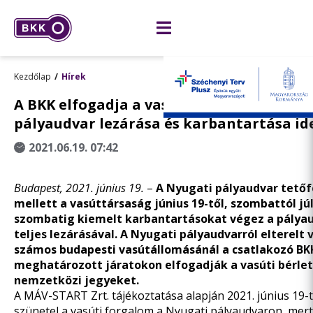
Kezdőlap
Hírek
A BKK elfogadja a vasúti bérleteket a Ny
pályaudvar lezárása és karbantartása id
2021.06.19. 07:42
Budapest, 2021. június 19.
–
A Nyugati pályaudvar tetőf
mellett a vasúttársaság június 19-től, szombattól júl
szombatig kiemelt karbantartásokat végez a pálya
teljes lezárásával. A Nyugati pályaudvarról elterelt
számos budapesti vasútállomásánál a csatlakozó BK
meghatározott járatokon elfogadják a vasúti bérlet
nemzetközi jegyeket.
A MÁV-START Zrt. tájékoztatása alapján 2021. június 19-
szünetel a vasúti forgalom a Nyugati pályaudvaron, mert 