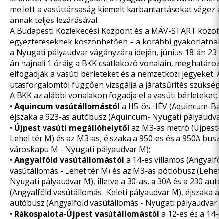
mellett a vasúttársaság kiemelt karbantartásokat végez 
annak teljes lezárásával.
A Budapesti Közlekedési Központ és a MÁV-START közöt
egyeztetéseknek köszönhetően – a korábbi gyakorlatna
a Nyugati pályaudvar vágányzára idején, június 18-án 23 ó
án hajnali 1 óráig a BKK csatlakozó vonalain, meghatáro
elfogadják a vasúti bérleteket és a nemzetközi jegyeket.
utasforgalomtól függően vizsgálja a járatsűrítés szüksé
A BKK az alábbi vonalakon fogadja el a vasúti bérleteket:
•
Aquincum vasútállomástól
a H5-ös HÉV (Aquincum-Bat
éjszaka a 923-as autóbusz (Aquincum- Nyugati pályaudva
•
Újpest vasúti megállóhelytől
az M3-as metró (Újpest
Lehel tér M) és az M3-as
,
éjszaka a 950-es és a 950A busz
városkapu M - Nyugati pályaudvar M);
•
Angyalföld vasútállomástól
a 14-es villamos (Angyalf
vasútállomás - Lehet tér M) és az M3-as pótlóbusz (Lehet
Nyugati pályaudvar M), illetve a 30-as, a 30A és a 230 a
(Angyalföld vasútállomás- Keleti pályaudvar M), éjszaka 
autóbusz (Angyalföld vasútállomás - Nyugati pályaudvar 
•
Rákospalota-Újpest vasútállomástól
a 12-es és a 14-