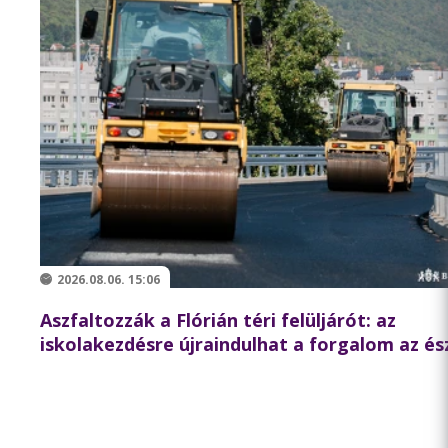
2026.08.06. 15:06
Aszfaltozzák a Flórián téri felüljárót: az
iskolakezdésre újraindulhat a forgalom az és