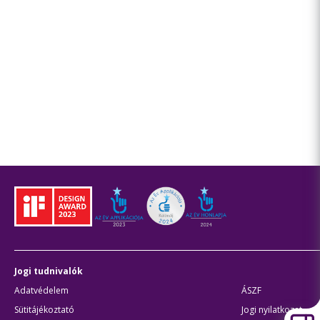
Jogi tudnivalók
Adatvédelem
ÁSZF
Sütitájékoztató
Jogi nyilatkozat