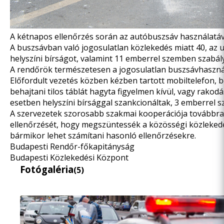
A kétnapos ellenőrzés során az autóbuszsáv használatáv
A buszsávban való jogosulatlan közlekedés miatt 40, az u
helyszíni bírságot, valamint 11 emberrel szemben szabálys
A rendőrök természetesen a jogosulatlan buszsávhasznála
Előfordult vezetés közben kézben tartott mobiltelefon, be
behajtani tilos táblát hagyta figyelmen kívül, vagy rakodá
esetben helyszíni bírsággal szankcionáltak, 3 emberrel sz
A szervezetek szorosabb szakmai kooperációja továbbra 
ellenőrzését, hogy megszüntessék a közösségi közlekedés
bármikor lehet számítani hasonló ellenőrzésekre.
Budapesti Rendőr-főkapitányság
Budapesti Közlekedési Központ
Fotógaléria
(5)