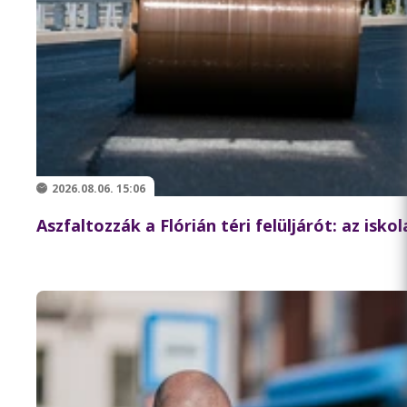
2026.08.06. 15:06
Aszfaltozzák a Flórián téri felüljárót: az isk