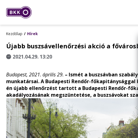
Kezdőlap
Hírek
Újabb buszsávellenőrzési akció a főváro
2021.04.29. 13:20
Budapest, 2021. április 29.
–
Ismét a buszsávban szabály
munkatársai. A
Budapesti Rendőr-főkapitánysággal k
én újabb ellenőrzést tartott a Budapesti Rendőr-fők
akadályozásának megszüntetése, a buszsávokat szab