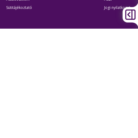
Sütitájékoztató
Jogi nyilatkozat
Átláthatóság
Akadálymentes beállítások
BKK Budapesti Közlekedési Központ
Zártkörűen Működő Részvénytársaság
Cégjegyzékszám:
01-10-046840
Cím:
1075 Budapest, Rumbach Sebestyén utca 19-21
Telefon:
+36 1 3 255 255
E-mail:
bkk@bkk.hu