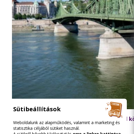
2026.08.06. 18:15
Sütibeállítások
Lezárják péntek hajnalban a Szabadság híd 
Weboldalunk az alapműködés, valamint a marketing és
statisztika céljából sütiket használ.
A sütikről bővebb tájékoztatás
erre a linkre kattintva