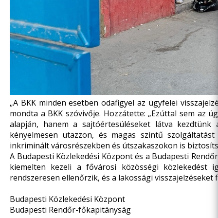
„A BKK minden esetben odafigyel az ügyfelei visszajelz
mondta a BKK szóvivője. Hozzátette: „Ezúttal sem az üg
alapján, hanem a sajtóértesüléseket látva kezdtünk
kényelmesen utazzon, és magas szintű szolgáltatás
inkriminált városrészekben és útszakaszokon is biztosít
A Budapesti Közlekedési Központ és a Budapesti Rendőr
kiemelten kezeli a fővárosi közösségi közlekedést 
rendszeresen ellenőrzik, és a lakossági visszajelzéseket
Budapesti Közlekedési Központ
Budapesti Rendőr-főkapitányság