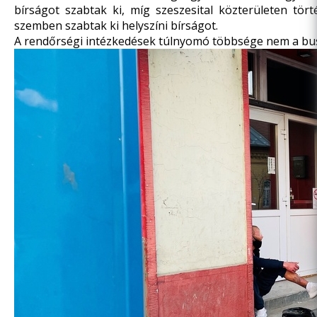
bírságot szabtak ki, míg szeszesital közterületen tör
szemben szabtak ki helyszíni bírságot.
A rendőrségi intézkedések túlnyomó többsége nem a busz