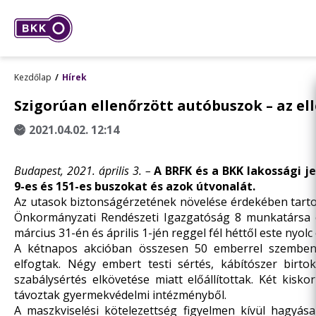
Kezdőlap
Hírek
Szigorúan ellenőrzött autóbuszok – az el
2021.04.02. 12:14
Budapest, 2021. április 3. –
A BRFK és a BKK lakossági j
9-es és 151-es buszokat és azok útvonalát.
Az utasok biztonságérzetének növelése érdekében tartot
Önkormányzati Rendészeti Igazgatóság 8 munkatársa el
március 31-én és április 1-jén reggel fél héttől este nyolc 
A kétnapos akcióban összesen 50 emberrel szemben 
elfogtak. Négy embert testi sértés, kábítószer birto
szabálysértés elkövetése miatt előállítottak.
Két kiskor
távoztak gyermekvédelmi intézményből.
A maszkviselési kötelezettség figyelmen kívül hagyás