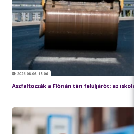
2026.08.06. 15:06
Aszfaltozzák a Flórián téri felüljárót: az isk