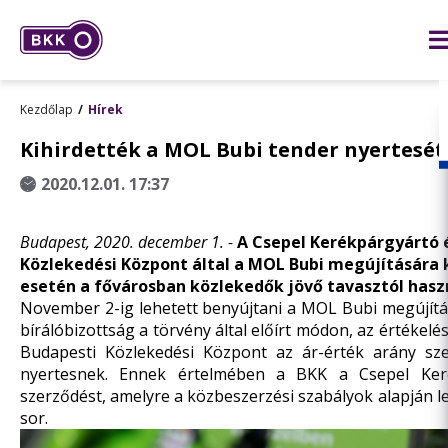
Kezdőlap
Hírek
Kihirdették a MOL Bubi tender nyertesét
2020.12.01. 17:37
Budapest, 2020. december 1. -
A Csepel Kerékpárgyártó é
Közlekedési Központ által a MOL Bubi megújítására k
esetén a fővárosban közlekedők jövő tavasztól hasz
November 2-ig lehetett benyújtani a MOL Bubi megújítás
bírálóbizottság a törvény által előírt módon, az értékel
Budapesti Közlekedési Központ az ár-érték arány sze
nyertesnek. Ennek értelmében a BKK a Csepel Keré
szerződést, amelyre a közbeszerzési szabályok alapján 
sor.