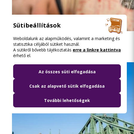
Sütibeállítások
2026.08.08. 13:16
Weboldalunk az alapműködés, valamint a marketing és
Közösségi közlekedéssel a Szigetre
statisztika céljából sütiket használ.
A sütikről bővebb tájékoztatás
erre a linkre kattintva
érhető el.
Az összes süti elfogadása
Csak az alapvető sütik elfogadása
További lehetőségek