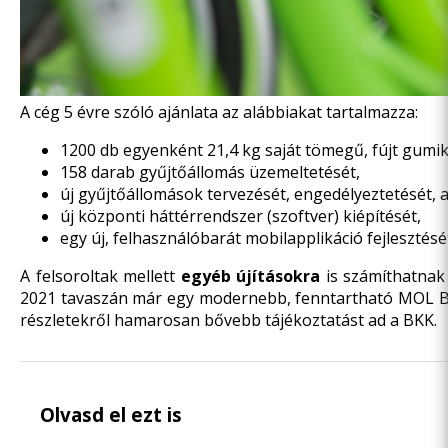
A cég 5 évre szóló ajánlata az alábbiakat tartalmazza:
1200 db egyenként 21,4 kg saját tömegű, fújt gumikk
158 darab gyűjtőállomás üzemeltetését,
új gyűjtőállomások tervezését, engedélyeztetését, 
új központi háttérrendszer (szoftver) kiépítését,
egy új, felhasználóbarát mobilapplikáció fejlesztésé
A felsoroltak mellett
egyéb újításokra
is számíthatnak
2021 tavaszán már egy modernebb, fenntartható MOL Bu
részletekről hamarosan bővebb tájékoztatást ad a BKK.
Olvasd el ezt is