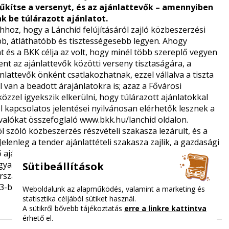
zűkítse a versenyt, és az ajánlattevők – amennyiben
 be túlárazott ajánlatot.
hoz, hogy a Lánchíd felújításáról zajló közbeszerzési
abb, átláthatóbb és tisztességesebb legyen. Ahogy
és a BKK célja az volt, hogy minél több szereplő vegyen
lent az ajánlattevők közötti verseny tisztaságára, a
attevők önként csatlakozhatnak, ezzel vállalva a tiszta
 van a beadott árajánlatokra is; azaz a Fővárosi
zel igyekszik elkerülni, hogy túlárazott ajánlatokkal
l kapcsolatos jelentései nyilvánosan elérhetők lesznek a
ivalókat összefoglaló
www.bkk.hu/lanchid
oldalon.
ól szóló közbeszerzés részvételi szakasza lezárult, és a
Jelenleg a tender ajánlattételi szakasza zajlik, a gazdasági
ő ajánlatukat. Kedvező ajánlatok esetén a BKK 2021
agyarország szimbólumának felújítása egy hónappal
Sütibeállítások
zág kormánya is biztosítja az ígért támogatást. A
3-ban vehetik újra birtokba a közlekedők.
Weboldalunk az alapműködés, valamint a marketing és
statisztika céljából sütiket használ.
A sütikről bővebb tájékoztatás
erre a linkre kattintva
érhető el.