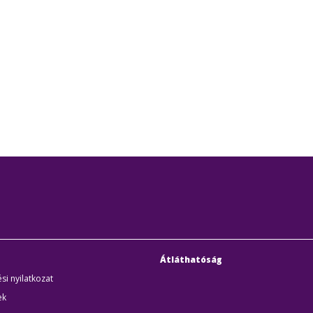
Átláthatóság
si nyilatkozat
ek