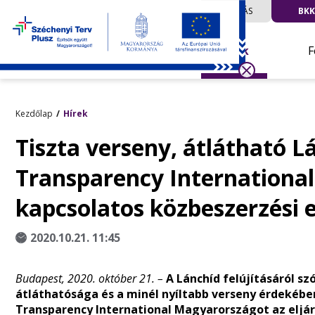
UTAZÁS
BKK
Hírek
F
Kezdőlap
Hírek
Tiszta verseny, átlátható L
Transparency International 
kapcsolatos közbeszerzési e
2020.10.21. 11:45
Budapest, 2020. október 21. –
A Lánchíd felújításáról sz
átláthatósága és a minél nyíltabb verseny érdekéb
Transparency International Magyarországot az eljár