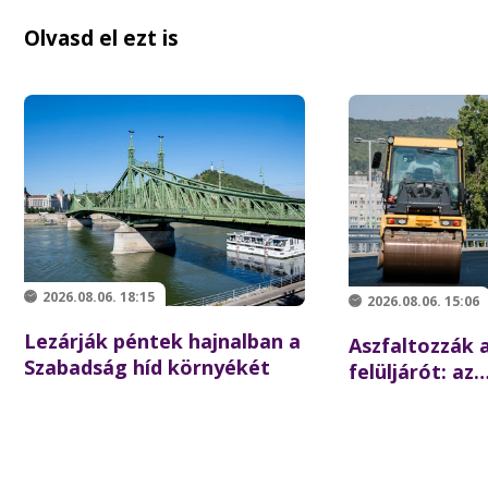
Olvasd el ezt is
2026.08.06. 18:15
2026.08.06. 15:06
Lezárják péntek hajnalban a
Aszfaltozzák a
Szabadság híd környékét
felüljárót: az
iskolakezdésre
forgalom az é