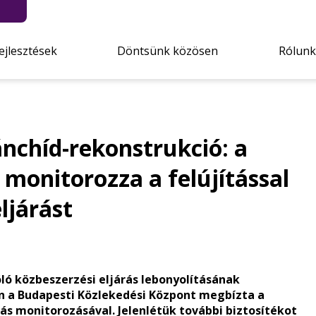
ejlesztések
Döntsünk közösen
Rólunk
ánchíd-rekonstrukció: a
monitorozza a felújítással
ljárást
óló közbeszerzési eljárás lebonyolításának
en a Budapesti Közlekedési Központ megbízta a
ás monitorozásával. Jelenlétük további biztosítékot