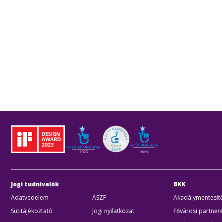
Jogi tudnivalók
BKK
Adatvédelem
ÁSZF
Akadálymentesíté
Sütitájékoztató
Jogi nyilatkozat
Fővárosi partner