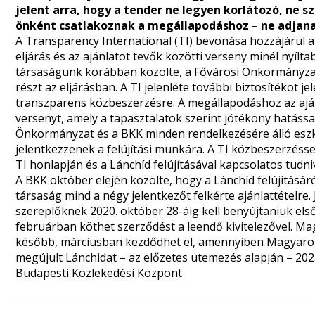
jelent arra, hogy a tender ne legyen korlátozó, ne s
önként csatlakoznak a megállapodáshoz – ne adjanak
A Transparency International (TI) bevonása hozzájárul ah
eljárás és az ajánlatot tevők közötti verseny minél nyílt
társaságunk korábban közölte, a Fővárosi Önkormányzat 
részt az eljárásban. A TI jelenléte további biztosítékot je
transzparens közbeszerzésre. A megállapodáshoz az ajánl
versenyt, amely a tapasztalatok szerint jótékony hatással
Önkormányzat és a BKK minden rendelkezésére álló eszköz
jelentkezzenek a felújítási munkára. A TI közbeszerzésse
TI honlapján és a Lánchíd felújításával kapcsolatos tudn
A BKK október elején
közölte
, hogy a Lánchíd felújításár
társaság mind a négy jelentkezőt felkérte ajánlattételre. 
szereplőknek 2020. október 28-áig kell benyújtaniuk els
februárban köthet szerződést a leendő kivitelezővel. M
később, márciusban kezdődhet el, amennyiben Magyarors
megújult Lánchidat – az előzetes ütemezés alapján – 202
Budapesti Közlekedési Központ