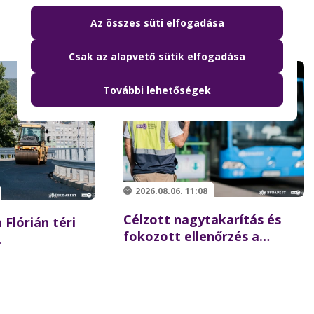
Az összes süti elfogadása
Csak az alapvető sütik elfogadása
További lehetőségek
2026.08.06. 11:08
Célzott nagytakarítás és
 Flórián téri
fokozott ellenőrzés a
Batthyány téren –
 újraindulhat a
összehangolt akciót tartott
szaki hídon
partnereivel a BKK