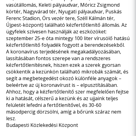
vasútállomás, Keleti pályaudvar, Móricz Zsigmond
körtér, Nagyvárad tér, Nyugati pályaudvar, Puskás
Ferenc Stadion, Örs vezér tere, Széll Kálmán tér,
Újpest-központ) található kézfertőtlenítő állomás. Az
ügyfelek szívesen használják az eszközöket:
szeptember 25-e óta mintegy 100 liter vírusölő hatású
kézfertőtlenítő folyadék fogyott a berendezésekből.
A koronavírus terjedésének megakadályozásában,
lassításában fontos szerepe van a rendszeres
kézfertőtlenítésnek, hiszen ezek a szerek gyorsan
csökkentik a kezünkön található mikrobák számát, és
segít a megbetegedést okozó különféle anyagok –
beleértve az új koronavírust is – elpusztításában.
Ahhoz, hogy a kézfertőtlenítő szer megfelelően fejtse
ki a hatását, célszerű a kezünk és az ujjaink teljes
felületét lefedni a fertőtlenítővel, és 30-60
másodpercig dörzsölni, amíg a bőrünk száraz nem
lesz.
Budapesti Közlekedési Központ