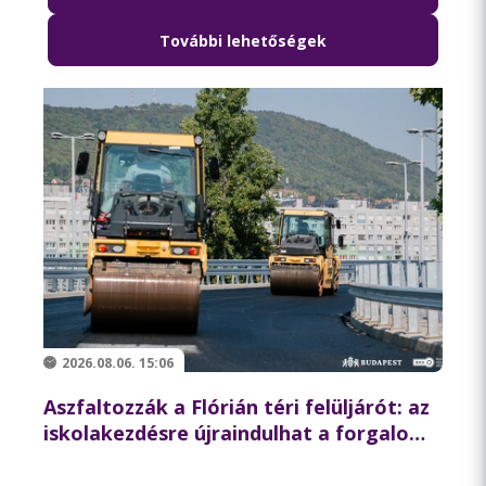
További lehetőségek
2026.08.06. 15:06
Aszfaltozzák a Flórián téri felüljárót: az
iskolakezdésre újraindulhat a forgalom
az északi hídon