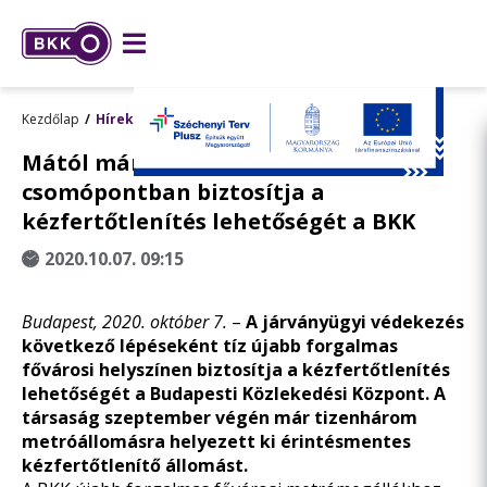
Kezdőlap
Hírek
Mától már huszonhárom forgalmas
csomópontban biztosítja a
kézfertőtlenítés lehetőségét a BKK
2020.10.07. 09:15
Budapest, 2020. október 7.
–
A járványügyi védekezés
következő lépéseként tíz újabb forgalmas
fővárosi helyszínen biztosítja a kézfertőtlenítés
lehetőségét a Budapesti Közlekedési Központ. A
társaság szeptember végén már tizenhárom
metróállomásra helyezett ki érintésmentes
kézfertőtlenítő állomást.