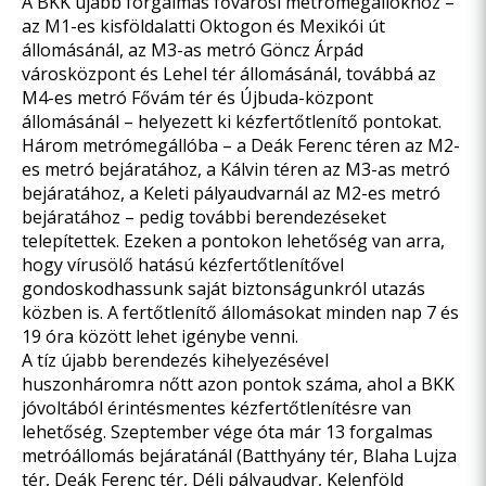
A BKK újabb forgalmas fővárosi metrómegállókhoz –
az M1-es kisföldalatti Oktogon és Mexikói út
állomásánál, az M3-as metró Göncz Árpád
városközpont és Lehel tér állomásánál, továbbá az
M4-es metró Fővám tér és Újbuda-központ
állomásánál – helyezett ki kézfertőtlenítő pontokat.
Három metrómegállóba – a Deák Ferenc téren az M2-
es metró bejáratához, a Kálvin téren az M3-as metró
bejáratához, a Keleti pályaudvarnál az M2-es metró
bejáratához – pedig további berendezéseket
telepítettek. Ezeken a pontokon lehetőség van arra,
hogy vírusölő hatású kézfertőtlenítővel
gondoskodhassunk saját biztonságunkról utazás
közben is. A fertőtlenítő állomásokat minden nap 7 és
19 óra között lehet igénybe venni.
A tíz újabb berendezés kihelyezésével
huszonháromra nőtt azon pontok száma, ahol a BKK
jóvoltából érintésmentes kézfertőtlenítésre van
lehetőség. Szeptember vége óta már 13 forgalmas
metróállomás bejáratánál (Batthyány tér, Blaha Lujza
tér, Deák Ferenc tér, Déli pályaudvar, Kelenföld