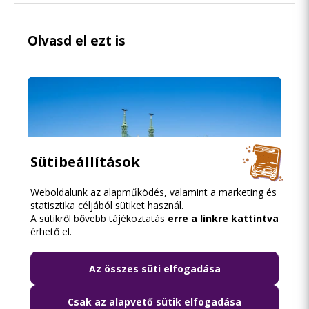
Olvasd el ezt is
Sütibeállítások
Weboldalunk az alapműködés, valamint a marketing és
statisztika céljából sütiket használ.
A sütikről bővebb tájékoztatás
erre a linkre kattintva
érhető el.
2026.08.06. 18:15
Az összes süti elfogadása
Lezárják péntek hajnalban a Szabadság
Csak az alapvető sütik elfogadása
híd környékét