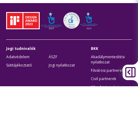
Jogi tudnivalók
BKK
Adatvédelem
ÁSZF
Akadálymentesítési
nyilatkozat
Sütitájékoztató
Jogi nyilatkozat
Fővárosi partnerek
Civil partnerek
Kiberbiztonsági
auditigazolás
Egyéb
Átláthatóság
Oldaltérkép
Akadálymentes beállítások
Sütibeállítások