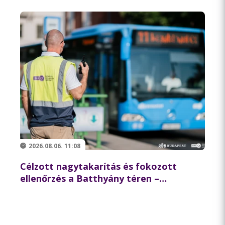
2026.08.06. 11:08
Célzott nagytakarítás és fokozott
ellenőrzés a Batthyány téren –
összehangolt akciót tartott
partnereivel a BKK