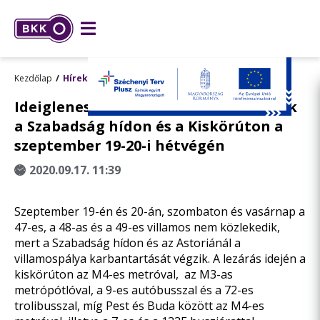
Kezdőlap
Hírek
Ideiglenesen nem járnak a villamosok
a Szabadság hídon és a Kiskörúton a
szeptember 19-20-i hétvégén
2020.09.17. 11:39
Szeptember 19-én és 20-án, szombaton és vasárnap a
47-es, a 48-as és a 49-es villamos nem közlekedik,
mert a Szabadság hídon és az Astoriánál a
villamospálya karbantartását végzik. A lezárás idején a
kiskörúton az M4-es metróval, az M3-as
metrópótlóval, a 9-es autóbusszal és a 72-es
trolibusszal, míg Pest és Buda között az M4-es