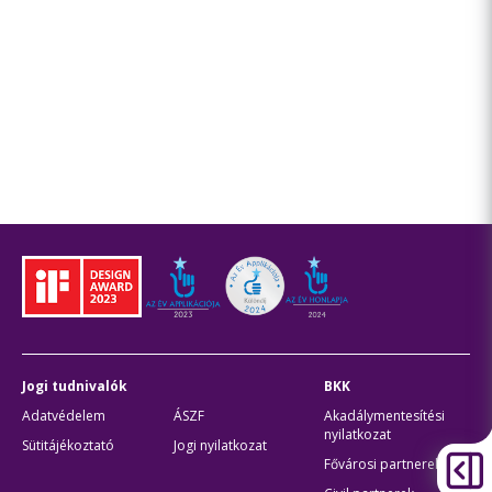
Jogi tudnivalók
BKK
Adatvédelem
ÁSZF
Akadálymentesítési
nyilatkozat
Sütitájékoztató
Jogi nyilatkozat
Fővárosi partnerek