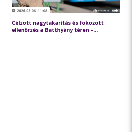
2026.08.06. 11:08
Célzott nagytakarítás és fokozott
ellenőrzés a Batthyány téren –
összehangolt akciót tartott
partnereivel a BKK