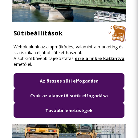
Sütibeállítások
2026.08.06. 18:15
Weboldalunk az alapműködés, valamint a marketing és
Lezárják péntek hajnalban a Szabadság
statisztika céljából sütiket használ.
híd környékét
A sütikről bővebb tájékoztatás
erre a linkre kattintva
érhető el.
Az összes süti elfogadása
Csak az alapvető sütik elfogadása
További lehetőségek