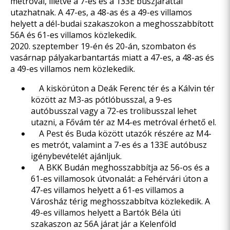
metróval, illetve a 7-es és a 133E buszjárattal
utazhatnak. A 47-es, a 48-as és a 49-es villamos
helyett a dél-budai szakaszokon a meghosszabbított
56A és 61-es villamos közlekedik.
2020. szeptember 19-én és 20-án, szombaton és
vasárnap pályakarbantartás miatt a 47-es, a 48-as és
a 49-es villamos nem közlekedik.
A kiskörúton a Deák Ferenc tér és a Kálvin tér
között az M3-as pótlóbusszal, a 9-es
autóbusszal vagy a 72-es trolibusszal lehet
utazni, a Fővám tér az M4-es metróval érhető el.
A Pest és Buda között utazók részére az M4-
es metrót, valamint a 7-es és a 133E autóbusz
igénybevételét ajánljuk.
A BKK Budán meghosszabbítja az 56-os és a
61-es villamosok útvonalát: a Fehérvári úton a
47-es villamos helyett a 61-es villamos a
Városház térig meghosszabbítva közlekedik. A
49-es villamos helyett a Bartók Béla úti
szakaszon az 56A járat jár a Kelenföld