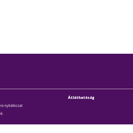
Átláthatóság
si nyilatkozat
ek
uditigazolás