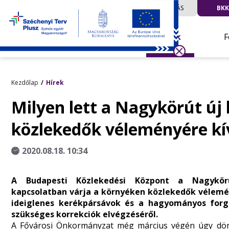
UTAZÁS
BKK
Hírek
F
Kezdőlap
Hírek
Milyen lett a Nagykörút új 
közlekedők véleményére kí
2020.08.18. 10:34
A Budapesti Közlekedési Központ a Nagykörút
kapcsolatban várja a környéken közlekedők vélemén
ideiglenes kerékpársávok és a hagyományos forg
szükséges korrekciók elvégzéséről.
A Fővárosi Önkormányzat még március végén úgy döntö