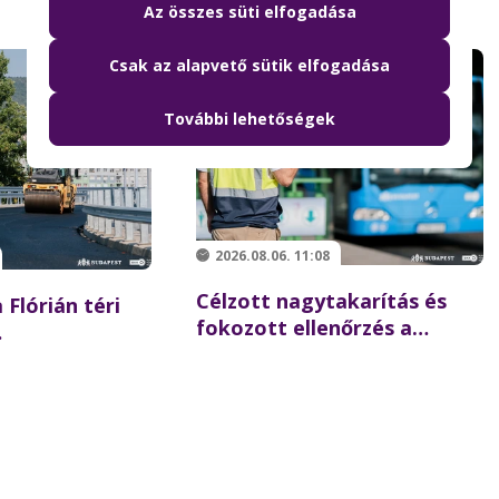
Az összes süti elfogadása
Csak az alapvető sütik elfogadása
További lehetőségek
2026.08.06. 11:08
Célzott nagytakarítás és
 Flórián téri
fokozott ellenőrzés a
Batthyány téren –
 újraindulhat a
összehangolt akciót tartott
szaki hídon
partnereivel a BKK