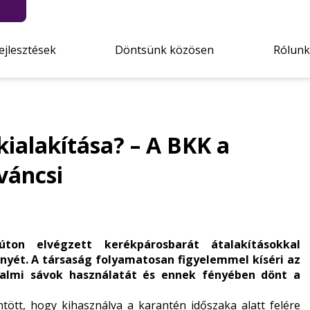
ejlesztések
Döntsünk közösen
Rólunk
kialakítása? – A BKK a
váncsi
on elvégzett kerékpárosbarát átalakításokkal
yét. A társaság folyamatosan figyelemmel kíséri az
almi sávok használatát és ennek fényében dönt a
tt, hogy kihasználva a karantén időszaka alatt felére