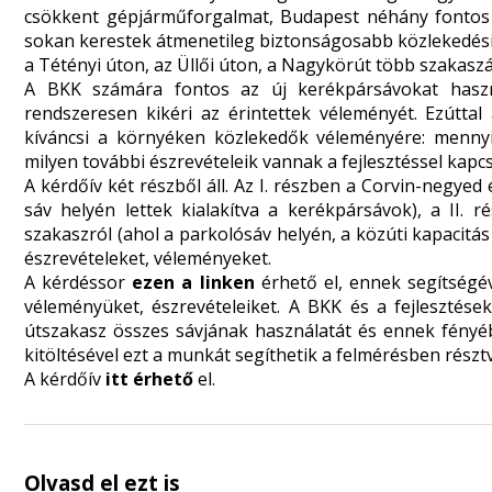
csökkent gépjárműforgalmat, Budapest néhány fontos ú
sokan kerestek átmenetileg biztonságosabb közlekedés
a Tétényi úton, az Üllői úton, a Nagykörút több szakaszán
A BKK számára fontos az új kerékpársávokat haszná
rendszeresen kikéri az érintettek véleményét. Ezúttal
kíváncsi a környéken közlekedők véleményére: mennyir
milyen további észrevételeik vannak a fejlesztéssel kapc
A kérdőív két részből áll. Az I. részben a Corvin-negyed
sáv helyén lettek kialakítva a kerékpársávok), a II. 
szakaszról (ahol a parkolósáv helyén, a közúti kapacitás
észrevételeket, véleményeket.
A kérdéssor
ezen a linken
érhető el, ennek segítségév
véleményüket, észrevételeiket. A BKK és a fejlesztések
útszakasz összes sávjának használatát és ennek fényéb
kitöltésével ezt a munkát segíthetik a felmérésben részt
A kérdőív
itt érhető
el.
Olvasd el ezt is