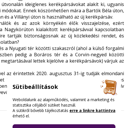
tvonalán ideiglenes kerékpársávokat alakít ki, ugyanis
i módokat. Ennek köszönhetően mára a Bartók Béla úton,
 és a Villányi úton is használható az új kerékpársáv.
lók és az azok környékén élők visszajelzése, ezért
 a Nagykörúton kialakított kerékpársávval kapcsolatban
e tartják biztonságosnak az új közlekedési rendet, és
solatban?
 és a Nyugati tér közötti szakaszról (ahol a külső forgalmi
részben pedig a Boráros tér és a Corvin-negyed közötti
 megtartásával lettek kijelölve a kerékpársávok) várjuk az
el az érintettek 2020. augusztus 31-ig tudják elmondani
et kivitelező Budapest Közút figyelemmel kíséri a teljes
en dönt a szükséges korrekciók elvégzéséről. A kérdőív
Sütibeállítások
vevők.
Weboldalunk az alapműködés, valamint a marketing és
statisztika céljából sütiket használ.
A sütikről bővebb tájékoztatás
erre a linkre kattintva
érhető el.