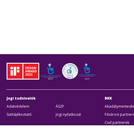
Jogi tudnivalók
BKK
Adatvédelem
ÁSZF
Akadálymentesíté
Sütitájékoztató
Jogi nyilatkozat
Fővárosi partner
Civil partnerek
Kiberbiztonsági a