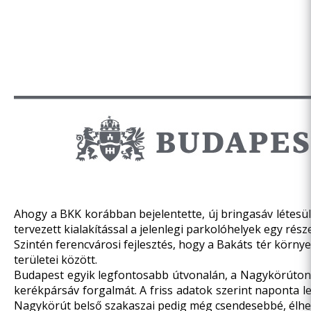
Ahogy a BKK korábban bejelentette, új bringasáv létesül
tervezett kialakítással a jelenlegi parkolóhelyek egy ré
Szintén ferencvárosi fejlesztés, hogy a Bakáts tér körny
területei között.
Budapest egyik legfontosabb útvonalán, a Nagykörúton mé
kerékpársáv forgalmát. A friss adatok szerint naponta 
Nagykörút belső szakaszai pedig még csendesebbé, élhet