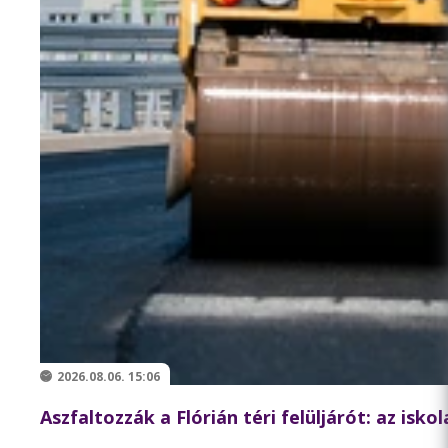
2026.08.06. 15:06
Aszfaltozzák a Flórián téri felüljárót: az isk