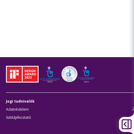
Jogi tudnivalók
Adatvédelem
Sütitájékoztató
J