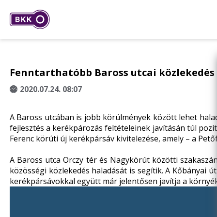
Fenntarthatóbb Baross utcai közlekedés –
2020.07.24. 08:07
A Baross utcában is jobb körülmények között lehet halad
fejlesztés a kerékpározás feltételeinek javításán túl poz
Ferenc körúti új kerékpársáv kivitelezése, amely – a Petőf
A Baross utca Orczy tér és Nagykörút közötti szakaszán
közösségi közlekedés haladását is segítik. A Kőbányai út
kerékpársávokkal együtt már jelentősen javítja a környékb