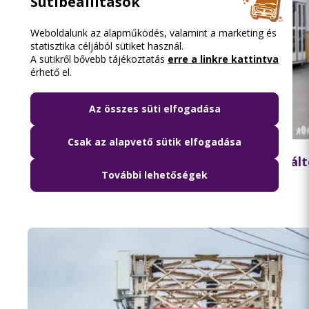
Sütibeállítások
Weboldalunk az alapműködés, valamint a marketing és
statisztika céljából sütiket használ.
A sütikről bővebb tájékoztatás
erre a linkre kattintva
érhető el.
Az összes süti elfogadása
2026.08.05. 13:42
Csak az alapvető sütik elfogadása
Ne feledje: hétfőtől jelentős közlekedési vál
További lehetőségek
várhatók Újpesten!