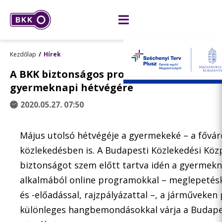
Kezdőlap
Hírek
A BKK biztonságos programokkal készül 
gyermeknapi hétvégére
2020.05.27. 07:50
Május utolsó hétvégéje a gyermekeké – a fővár
közlekedésben is. A Budapesti Közlekedési Köz
biztonságot szem előtt tartva idén a gyermek
alkalmából online programokkal – meglepetés
és -előadással, rajzpályázattal –, a járműveken
különleges hangbemondásokkal várja a Budap