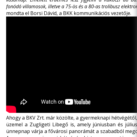
fonódó villamosok, illetve a 75-ös és a 80-as trolibusz elektron
mondta el Borsi Dávid, a BKK kommunikációs vezetője.
Ahogy a BKV Zrt.
már közölte
, a gyermeknapi hétvégétől,
üzemel a Zugligeti Libegő is, amely júniusban és júli
ünnepnap várja a fővárosi panorámát a szabadból megc