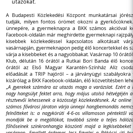
utazókat.
A Budapesti Közlekedési Központ munkatársai jórészt
tudják, milyen fontos örömet okozni a gyerkőcöknek.
ünnepére, a gyermeknapra a BKK számos akcióval ké
Facebook-oldalán már meghirdette gyermeknapi rajzpály
kisebbek közlekedéssel kapcsolatos alkotásait vár
vasárnapján, gyermeknapon pedig élő koncertekkel és sz
várja a kisebbeket és a nagyobbakat. Vasárnap 10 órától
Klub, délután 16 órától a Rutkai Bori Banda élő koncer
órától az Első Magyar Karantén-Színház Alíz csod
előadását a TRIP hajóról – a járványügyi szabályokra v
kizárólag a
BKK Facebook-oldalán
, élő közvetítésben leh
„
A gyerekek számára az utazás maga a varázslat. Ezért a
nagy hangsúlyt fektet arra, hogy május utolsó hétvégéjén a
résztvevői lehessenek a közösségi közlekedésnek. Az online
számos fővárosi járaton várja ünnepi hangbemondás nemcsa
felnőtteket is: a nagykörúti 4-6-os villamoson péntektől v
mondják be a megállókat, továbbá szinte a teljes hálóz
főhőseinek szinkronhangja köszönti majd a legkisebbeket
vasárnap. Emellett érdemes lesz figyelni a Rákóczi úti bu