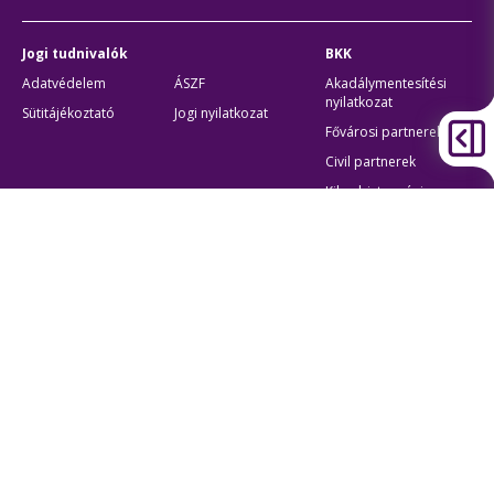
Jogi tudnivalók
BKK
Adatvédelem
ÁSZF
Akadálymentesítési
nyilatkozat
Sütitájékoztató
Jogi nyilatkozat
Fővárosi partnerek
Civil partnerek
Kiberbiztonsági
auditigazolás
Egyéb
Átláthatóság
Oldaltérkép
Akadálymentes beállítások
Sütibeállítások
BKK Budapesti Közlekedési Központ
Zártkörűen Működő Részvénytársaság
Cégjegyzékszám:
01-10-046840
Cím:
1075 Budapest, Rumbach Sebestyén utca 19-21