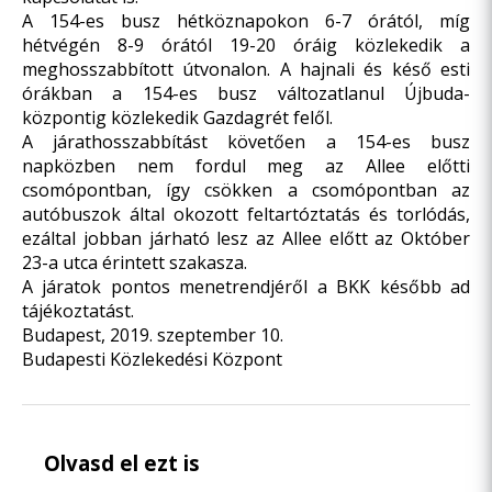
A 154-es busz hétköznapokon 6-7 órától, míg
hétvégén 8-9 órától 19-20 óráig közlekedik a
meghosszabbított útvonalon. A hajnali és késő esti
órákban a 154-es busz változatlanul Újbuda-
központig közlekedik Gazdagrét felől.
A járathosszabbítást követően a 154-es busz
napközben nem fordul meg az Allee előtti
csomópontban, így csökken a csomópontban az
autóbuszok által okozott feltartóztatás és torlódás,
ezáltal jobban járható lesz az Allee előtt az Október
23-a utca érintett szakasza.
A járatok pontos menetrendjéről a BKK később ad
tájékoztatást.
Budapest, 2019. szeptember 10.
Budapesti Közlekedési Központ
Olvasd el ezt is