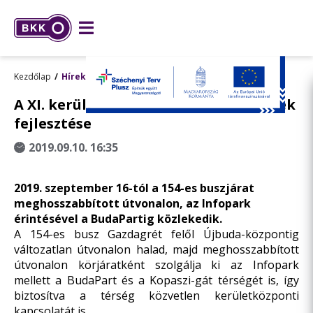
Kezdőlap
Hírek
A XI. kerület közösségi közlekedésének
fejlesztése
2019.09.10. 16:35
2019. szeptember 16-tól a 154-es buszjárat
meghosszabbított útvonalon, az Infopark
érintésével a BudaPartig közlekedik.
A 154-es busz Gazdagrét felől Újbuda-központig
változatlan útvonalon halad, majd meghosszabbított
útvonalon körjáratként szolgálja ki az Infopark
mellett a BudaPart és a Kopaszi-gát térségét is, így
biztosítva a térség közvetlen kerületközponti
kapcsolatát is.