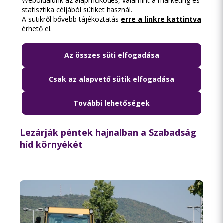
Weboldalunk az alapműködés, valamint a marketing és
statisztika céljából sütiket használ.
A sütikről bővebb tájékoztatás
erre a linkre kattintva
érhető el.
Az összes süti elfogadása
Csak az alapvető sütik elfogadása
További lehetőségek
2026.08.06. 18:15
Lezárják péntek hajnalban a Szabadság
híd környékét