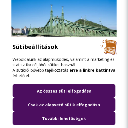
Sütibeállítások
Weboldalunk az alapműködés, valamint a marketing és
statisztika céljából sütiket használ.
2026.08.06. 18:15
A sütikről bővebb tájékoztatás
erre a linkre kattintva
érhető el.
Lezárják péntek hajnalban a Szabadság
híd környékét
Az összes süti elfogadása
Csak az alapvető sütik elfogadása
További lehetőségek