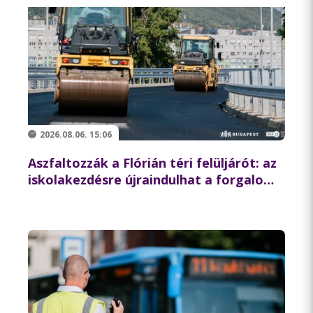
2026.08.06. 15:06
Aszfaltozzák a Flórián téri felüljárót: az
iskolakezdésre újraindulhat a forgalom
az északi hídon