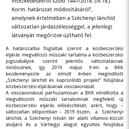
intézkedésekről szóló 1447/2018. (IX.18.)
Korm. határozat módosításáról”,
amelynek értelmében a Széchenyi lánchíd
változatlan járdaszélességgel, a jelenlegi
látványát megőrizve újítható fel.
A határozatba foglaltak szerint a közbeszerzési
eljárás megváltozó műszaki tartalma a közbeszerzési
jogszabályok szerint jelentős változtatásnak
minősülnek, így 2019. május 9-én a BKK
kezdeményezte az elmúlt évben megindított
„Széchenyi lánchíd és kapcsolódó projekt” felújítása
közbeszerzési eljárásának visszavonását.
A visszavonással párhuzamosan a BKK elindította a
megváltozott műszaki tartalomnak megfelelő új
közbeszerzési eljárás előkészítését, azért, hogy –
változatlan időpontban – 2019 őszén, a Széchenyi
lánchíd, a Széchenyi István tér alatti villamos-közúti
aluljáró és a Várhegyi alagút együttes felújítása