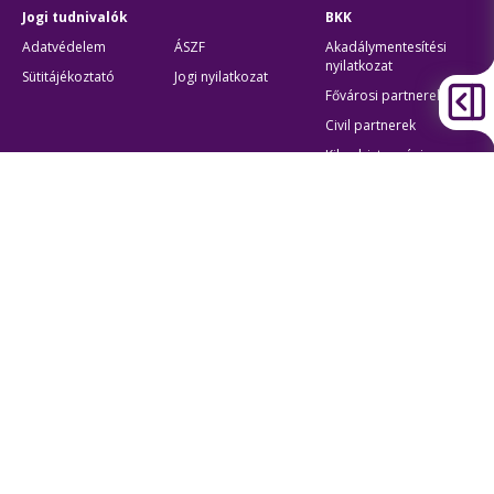
Jogi tudnivalók
BKK
Adatvédelem
ÁSZF
Akadálymentesítési
nyilatkozat
Sütitájékoztató
Jogi nyilatkozat
Fővárosi partnerek
Civil partnerek
Kiberbiztonsági
auditigazolás
Egyéb
Átláthatóság
Oldaltérkép
Akadálymentes beállítások
Sütibeállítások
BKK Budapesti Közlekedési Központ
Zártkörűen Működő Részvénytársaság
Cégjegyzékszám:
01-10-046840
Cím:
1075 Budapest, Rumbach Sebestyén utca 19-21
Telefon:
+36 1 3 255 255
E-mail:
bkk@bkk.hu