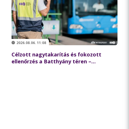
2026.08.06. 11:08
Célzott nagytakarítás és fokozott
ellenőrzés a Batthyány téren –
összehangolt akciót tartott
partnereivel a BKK