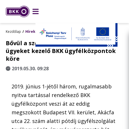
Kezdőlap
Hírek
Bővül a személyes pótdíjbefizetési
ügyeket kezelő BKK ügyfélközpontok
köre
2019.05.30. 09:28
2019. június 1-jétől három, rugalmasabb
nyitva tartással rendelkező BKK
ügyfélközpont veszi át az eddig
megszokott Budapest VII. kerület, Akácfa
utca 22. szám alatti pótdíj ügyfélszolgálat