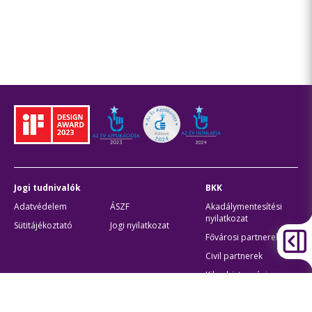
Jogi tudnivalók
BKK
Adatvédelem
ÁSZF
Akadálymentesítési
nyilatkozat
Sütitájékoztató
Jogi nyilatkozat
Fővárosi partnerek
Civil partnerek
Kiberbiztonsági
auditigazolás
Egyéb