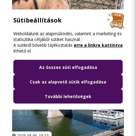
Sütibeállítások
2026.08.08. 13:16
Közösségi közlekedéssel a Szigetre
Weboldalunk az alapműködés, valamint a marketing és
statisztika céljából sütiket használ.
A sütikről bővebb tájékoztatás
erre a linkre kattintva
érhető el.
Az összes süti elfogadása
Csak az alapvető sütik elfogadása
További lehetőségek
2026.08.06. 18:15