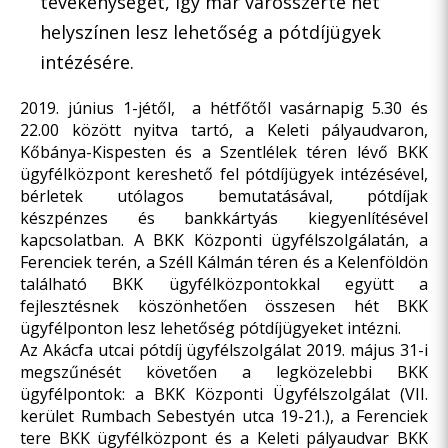
tevékenységét, így már városszerte hét
helyszínen lesz lehetőség a pótdíjügyek
intézésére.
2019. június 1-jétől, a hétfőtől vasárnapig 5.30 és
22.00 között nyitva tartó, a Keleti pályaudvaron,
Kőbánya-Kispesten és a Szentlélek téren lévő BKK
ügyfélközpont kereshető fel pótdíjügyek intézésével,
bérletek utólagos bemutatásával, pótdíjak
készpénzes és bankkártyás kiegyenlítésével
kapcsolatban. A BKK Központi ügyfélszolgálatán, a
Ferenciek terén, a Széll Kálmán téren és a Kelenföldön
található BKK ügyfélközpontokkal együtt a
fejlesztésnek köszönhetően összesen hét BKK
ügyfélponton lesz lehetőség pótdíjügyeket intézni.
Az Akácfa utcai pótdíj ügyfélszolgálat 2019. május 31-i
megszűnését követően a legközelebbi BKK
ügyfélpontok: a BKK Központi Ügyfélszolgálat (VII.
kerület Rumbach Sebestyén utca 19-21.), a Ferenciek
tere BKK ügyfélközpont és a Keleti pályaudvar BKK