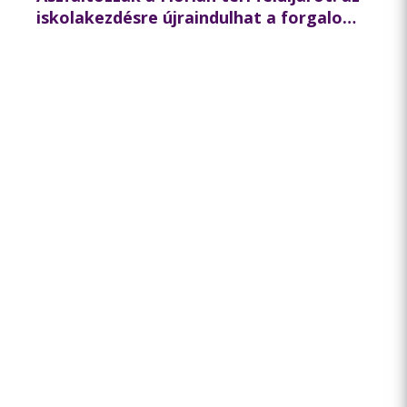
iskolakezdésre újraindulhat a forgalom
az északi hídon