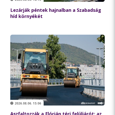
Lezárják péntek hajnalban a Szabadság
híd környékét
2026.08.06. 15:06
Aszfaltozzák a Flórián téri felüljárót: az