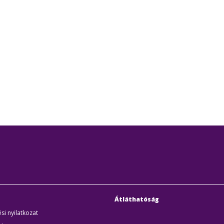
Átláthatóság
si nyilatkozat