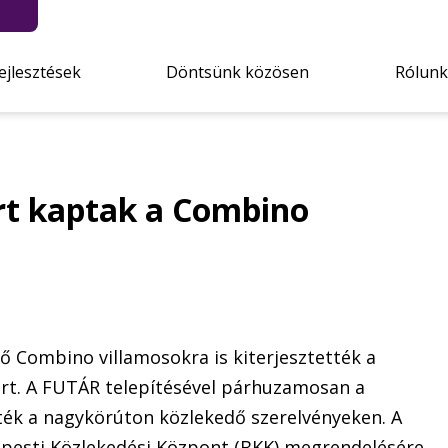
ejlesztések
Döntsünk közösen
Rólunk
rt kaptak a Combino
dő Combino villamosokra is kiterjesztették a
ert. A FUTÁR telepítésével párhuzamosan a
ték a nagykörúton közlekedő szerelvényeken. A
apesti Közlekedési Központ (BKK) megrendelésére