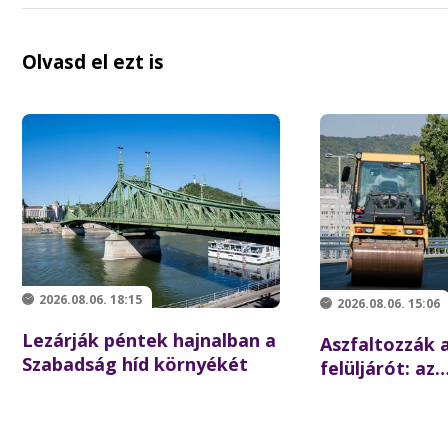
Olvasd el ezt is
2026.08.06. 18:15
2026.08.06. 15:06
Lezárják péntek hajnalban a
Aszfaltozzák a
Szabadság híd környékét
felüljárót: az
iskolakezdésre
forgalom az é