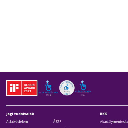
Jogi tudnivalók
BKK
Adatvédelem
ÁSZF
Akadálymentesíté