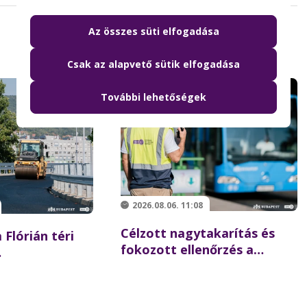
Az összes süti elfogadása
Csak az alapvető sütik elfogadása
További lehetőségek
2026.08.06. 11:08
Célzott nagytakarítás és
 Flórián téri
fokozott ellenőrzés a
Batthyány téren –
 újraindulhat a
összehangolt akciót tartott
szaki hídon
partnereivel a BKK