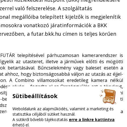
rel való felszerelése. A szolgáltatás
onal megállóiba telepített kijelzők is megjelenítik
illamosokra vonatkozó járatinformációk a BKK
vezőben, a futar.bkk.hu címen is teljes körűen
FUTÁR telepítésével párhuzamosan kamerarendszer is
yelik az utasteret, illetve a járművek előtti és mögötti
sok betartásával. Bűncselekmény vagy baleset esetén a
t ahhoz, hogy biztonságosabbá váljon az utazás az éjjel-
on. A Combino villamosokat eredetileg kamera nélkül
se révén – fogadta el az Országgyűlés azt a törvényt,
sítja fel a közlekedési cégeket járműveiken. A mostani
Sütibeállítások
sz-beszerzéseknek köszönhetően immár a budapesti
dszer.
Weboldalunk az alapműködés, valamint a marketing és
szerű, alacsonypadlós Siemens Combinók közlekednek a
statisztika céljából sütiket használ.
A sütikről bővebb tájékoztatás
erre a linkre kattintva
érhető el.