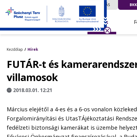
UTAZÁS
BKK
Hírek
F
Kezdőlap
Hírek
FUTÁR-t és kamerarendsze
villamosok
2018.03.01. 12:21
Március elejétől a 4-es és a 6-os vonalon közleke
Forgalomirányítási és UtasTÁjékoztatási Rendsz
fedélzeti biztonsági kamerákat is üzembe helyez
Fővárosi Önkormányzat finanszírozásával, a Bud