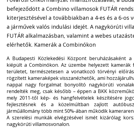
befejeződött a Combino villamosok FUTÁR rendszer
kiterjesztésével a továbbiakban a 4-es és a 6-os v
a járművek valós indulási idejét. A nagykörúti v
FUTÁR alkalmazásban, valamint a webes utazáster
elérhetők. Kamerák a Combinókon
A Budapesti Közlekedési Központ beruházásaként a 
kiépült a Combinókon. Az üzembe helyezett kamerák fig
területet, természetesen a vonatkozó törvényi előírá
rögzített kameraképek visszanézhetők, ami hozzájárulha
nappal nagy forgalmat bonyolító nagykörúti vonalak
rendelték meg, csak később – éppen a BKK közreműködé
mely 2011-től kép- és hangfelvételek készítésére jogo
fejlesztésnek és a közelmúltban zajlott autóbu
járműállomány több mint 50%-ában működik kameraren
A szerelési munkák elvégzésével ismét kizárólag kor
nagykörúti villamosvonalon.