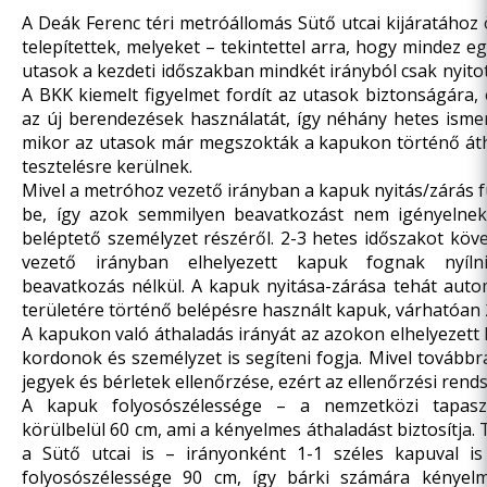
A Deák Ferenc téri metróállomás Sütő utcai kijáratához
telepítettek, melyeket – tekintettel arra, hogy mindez e
utasok a kezdeti időszakban mindkét irányból csak nyito
A BKK kiemelt figyelmet fordít az utasok biztonságára,
az új berendezések használatát, így néhány hetes isme
mikor az utasok már megszokták a kapukon történő átha
tesztelésre kerülnek.
Mivel a metróhoz vezető irányban a kapuk nyitás/zárás 
be, így azok semmilyen beavatkozást nem igényelne
beléptető személyzet részéről. 2-3 hetes időszakot köv
vezető irányban elhelyezett kapuk fognak nyílni
beavatkozás nélkül. A kapuk nyitása-zárása tehát auto
területére történő belépésre használt kapuk, várhatóan 
A kapukon való áthaladás irányát az azokon elhelyezett k
kordonok és személyzet is segíteni fogja. Mivel továbbr
jegyek és bérletek ellenőrzése, ezért az ellenőrzési rend
A kapuk folyosószélessége – a nemzetközi tapasz
körülbelül 60 cm, ami a kényelmes áthaladást biztosítja.
a Sütő utcai is – irányonként 1-1 széles kapuval is 
folyosószélessége 90 cm, így bárki számára kényel