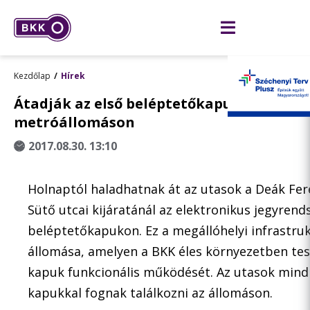
Kezdőlap
Hírek
Átadják az első beléptetőkapukat a Deák 
metróállomáson
2017.08.30. 13:10
Holnaptól haladhatnak át az utasok a Deák Fer
Sütő utcai kijáratánál az elektronikus jegyren
beléptetőkapukon. Ez a megállóhelyi infrastruk
állomása, amelyen a BKK éles környezetben tes
kapuk funkcionális működését. Az utasok mindk
kapukkal fognak találkozni az állomáson.