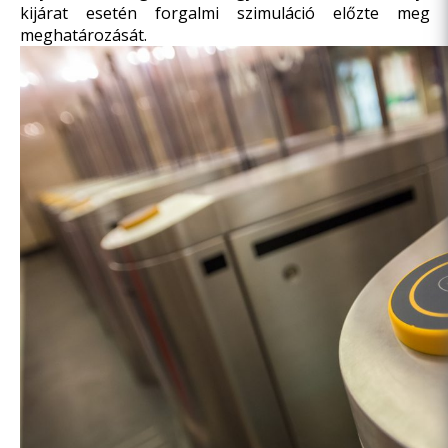
kijárat esetén forgalmi szimuláció előzte me
meghatározását.