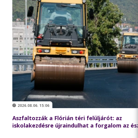
2026.08.06. 15:06
Aszfaltozzák a Flórián téri felüljárót: az
iskolakezdésre újraindulhat a forgalom az és