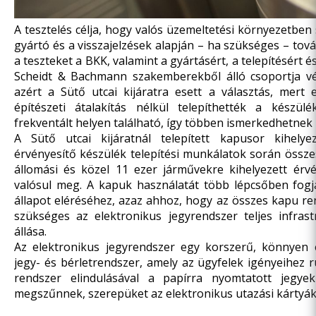
A tesztelés célja, hogy valós üzemeltetési környezetben
gyártó és a visszajelzések alapján – ha szükséges – tová
a teszteket a BKK, valamint a gyártásért, a telepítésért é
Scheidt & Bachmann szakemberekből álló csoportja vég
azért a Sütő utcai kijáratra esett a választás, mert
építészeti átalakítás nélkül telepíthették a készülé
frekventált helyen található, így többen ismerkedhetnek
A Sütő utcai kijáratnál telepített kapusor kihelye
érvényesítő készülék telepítési munkálatok során össze
állomási és közel 11 ezer járművekre kihelyezett érvé
valósul meg. A kapuk használatát több lépcsőben fogj
állapot eléréséhez, azaz ahhoz, hogy az összes kapu r
szükséges az elektronikus jegyrendszer teljes infras
állása.
Az elektronikus jegyrendszer egy korszerű, könnyen
jegy- és bérletrendszer, amely az ügyfelek igényeihez 
rendszer elindulásával a papírra nyomtatott jegye
megszűnnek, szerepüket az elektronikus utazási kártyák 