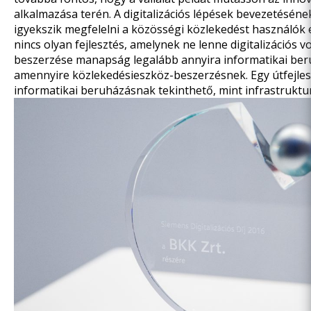
alkalmazása terén. A digitalizációs lépések bevezetésén
igyekszik megfelelni a közösségi közlekedést használók 
nincs olyan fejlesztés, amelynek ne lenne digitalizációs 
beszerzése manapság legalább annyira informatikai ber
amennyire közlekedésieszköz-beszerzésnek. Egy útfejlesz
informatikai beruházásnak tekinthető, mint infrastruktu