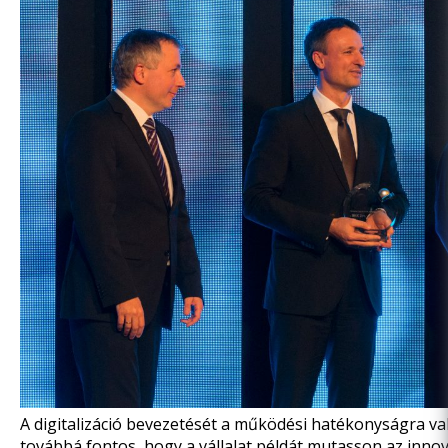
A digitalizáció bevezetését a működési hatékonyságra val
továbbá fontos, hogy a vállalat példát mutasson az inno