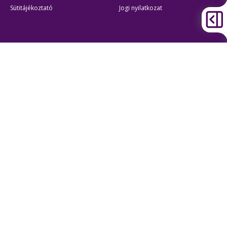
Sütitájékoztató
Jogi nyilatkozat
Átláthatóság
Akadálymentes beállítások
BKK Budapesti Közlekedési Központ
Zártkörűen Működő Részvénytársaság
Cégjegyzékszám:
01-10-046840
Cím:
1075 Budapest, Rumbach Sebestyén utca 19-21
Telefon:
+36 1 3 255 255
E-mail:
bkk@bkk.hu
© 2011-2026 BKK