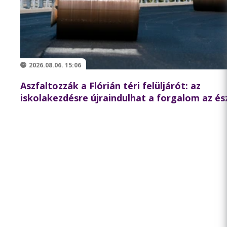
2026.08.06. 15:06
Aszfaltozzák a Flórián téri felüljárót: az
iskolakezdésre újraindulhat a forgalom az és