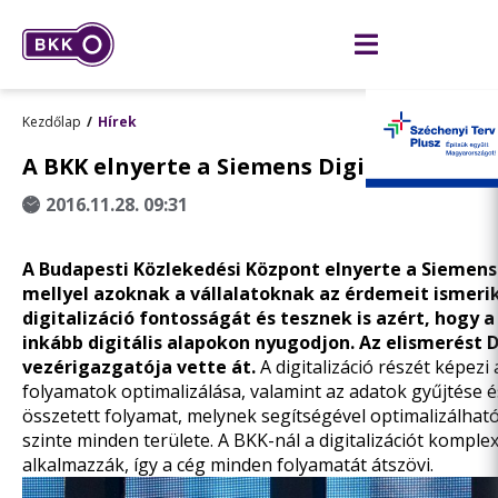
Kezdőlap
Hírek
A BKK elnyerte a Siemens Digitalizációs d
2016.11.28. 09:31
A Budapesti Közlekedési Központ elnyerte a Siemens D
mellyel azoknak a vállalatoknak az érdemeit ismerik 
digitalizáció fontosságát és tesznek is azért, hogy
inkább digitális alapokon nyugodjon. Az elismerést D
vezérigazgatója vette át.
A digitalizáció részét képezi
folyamatok optimalizálása, valamint az adatok gyűjtése é
összetett folyamat, melynek segítségével optimalizálhat
szinte minden területe. A BKK-nál a digitalizációt kompl
alkalmazzák, így a cég minden folyamatát átszövi.