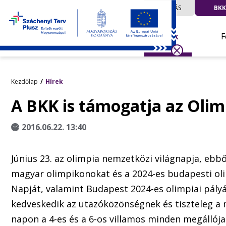
UTAZÁS
BKK
Hírek
F
Kezdőlap
Hírek
A BKK is támogatja az Olim
2016.06.22. 13:40
Június 23. az olimpia nemzetközi világnapja, eb
magyar olimpikonokat és a 2024-es budapesti oli
Napját, valamint Budapest 2024-es olimpiai pály
kedveskedik az utazóközönségnek és tiszteleg a m
napon a 4-es és a 6-os villamos minden megállója 