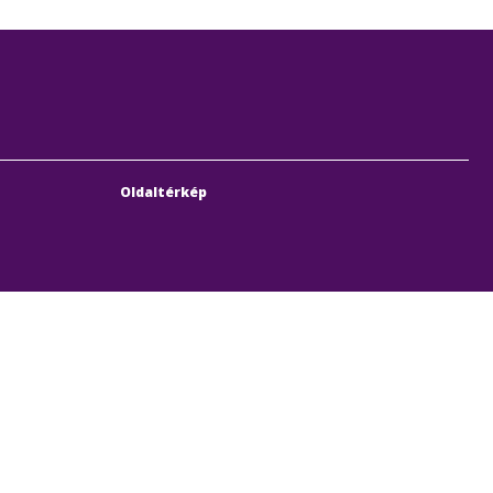
Oldaltérkép
bach Sebestyén utca 19-21