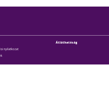
Átláthatóság
si nyilatkozat
ek
uditigazolás
k
udapesti Közlekedési Központ
Cím:
1075 Budapest, Rum
örűen Működő Részvénytársaság
Telefon:
+36 1 3 255 255
yzékszám:
01-10-046840
E-mail:
bkk@bkk.hu