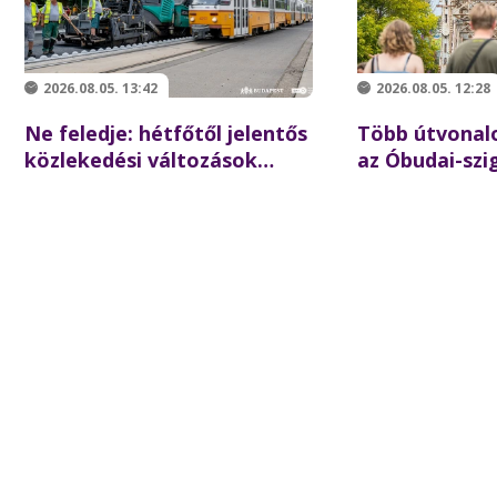
2026.08.05. 13:42
2026.08.05. 12:28
Ne feledje: hétfőtől jelentős
Több útvonalo
közlekedési változások
az Óbudai-szi
várhatók Újpesten!
rendkívüli jára
az augusztus 8
koncertlátog