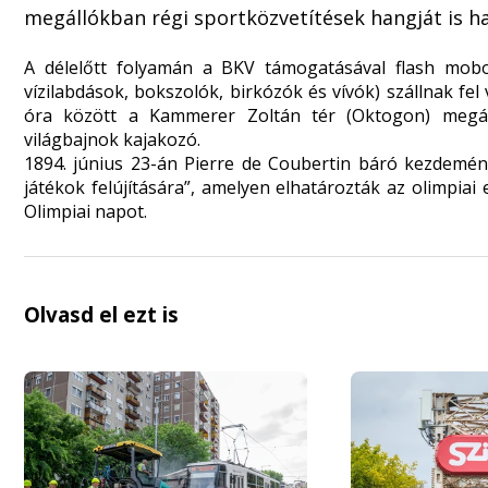
megállókban régi sportközvetítések hangját is ha
A délelőtt folyamán a BKV támogatásával flash mobot 
vízilabdások, bokszolók, birkózók és vívók) szállnak fel v
óra között a Kammerer Zoltán tér (Oktogon) megáll
világbajnok kajakozó.
1894. június 23-án Pierre de Coubertin báró kezdemén
játékok felújítására”, amelyen elhatározták az olimpiai
Olimpiai napot.
Olvasd el ezt is