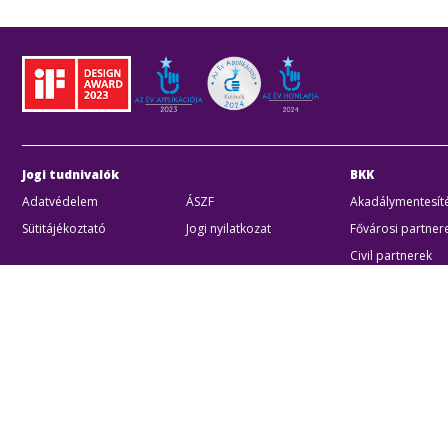
Jogi tudnivalók
BKK
Adatvédelem
ÁSZF
Akadálymentesíté
Sütitájékoztató
Jogi nyilatkozat
Fővárosi partner
Civil partnerek
Kiberbiztonsági a
Egyéb
Akadálymentes beállítások
Sütibeállításo
BKK B
Zártk
Cégjeg