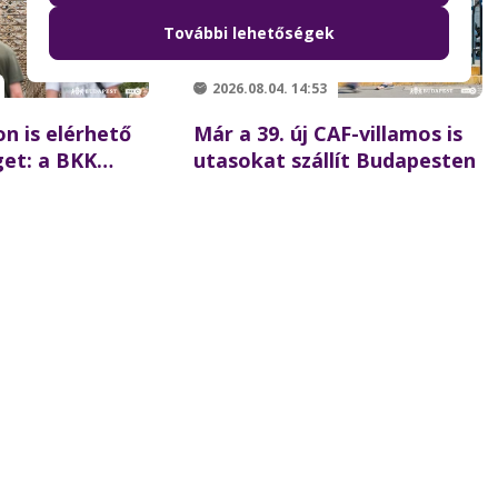
További lehetőségek
2026.08.04. 14:53
n is elérhető
Már a 39. új CAF-villamos is
get: a BKK
utasokat szállít Budapesten
ttal is segíti
-i
atókat