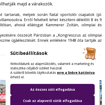
llhatják majd a várakozók.
tartanak, melyek során fiatal sportolói csapatok (pl.
illamosokra. Erről felvételt lehet készíteni délelőtt 8 és 9
óban, ahová ellátogat Kammerer Zoltán, olimpiai és
yezésére összeült Párizsban a „Kongresszus az olimpiai
 eszme újjáélesztését. Ennek emlékére 1948 óta tartják az
Sütibeállítások
Weboldalunk az alapműködés, valamint a marketing és
statisztika céljából sütiket használ.
A sütikről bővebb tájékoztatás
erre a linkre kattintva
érhető el.
Az összes süti elfogadása
Csak az alapvető sütik elfogadása