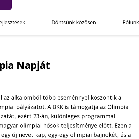
ejlesztések
Döntsünk közösen
Rólunk
pia Napját
ből az alkalomból több eseménnyel köszöntik a
mpiai pályázatot. A BKK is támogatja az Olimpia
ázatát, ezért 23-án, különleges programmal
agyar olimpiai hősök teljesítménye előtt. Ezen a
egy új nevet kap, egy-egy olimpiai bajnokét, és a